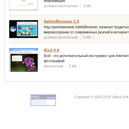
информация.
условно-бесплатная
|
3 Мб
|
SafetyBrowser 1.3
Над приложением SafetyBrowser, начинал трудитьс
мировоззрение от современных реалий в интернет
условно-бесплатная
|
5 Мб
|
IExif 0.9
IExif - это дополнительный инструмент для Intern
фотографий.
бесплатная
|
2 Мб
|
Copyright © 2005-2026 «Best-Soft.