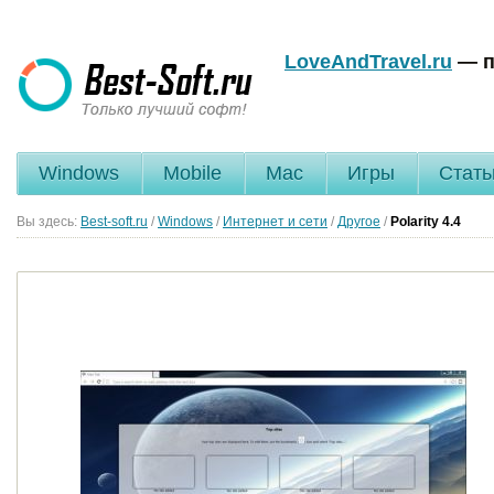
LoveAndTravel.ru
— п
Windows
Mobile
Mac
Игры
Стать
Вы здесь:
Best-soft.ru
/
Windows
/
Интернет и сети
/
Другое
/
Polarity
4.4