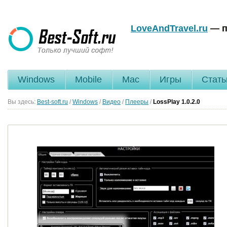
LoveAndTravel.ru
— п
Windows
Mobile
Mac
Игры
Стать
Вы здесь:
Best-soft.ru
/
Windows
/
Видео
/
Плееры
/
LossPlay
1.0.2.0