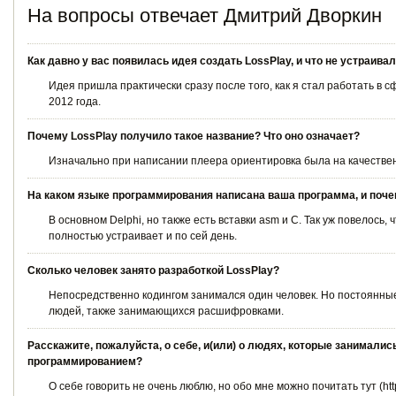
На вопросы отвечает Дмитрий Дворкин
Как давно у вас появилась идея создать LossPlay, и что не устраи
Идея пришла практически сразу после того, как я стал работать в 
2012 года.
Почему LossPlay получило такое название? Что оно означает?
Изначально при написании плеера ориентировка была на качествен
На каком языке программирования написана ваша программа, и поче
В основном Delphi, но также есть вставки asm и C. Так уж повелось
полностью устраивает и по сей день.
Сколько человек занято разработкой LossPlay?
Непосредственно кодингом занимался один человек. Но постоянны
людей, также занимающихся расшифровками.
Расскажите, пожалуйста, о себе, и(или) о людях, которые занималис
программированием?
О себе говорить не очень люблю, но обо мне можно почитать тут (http://d