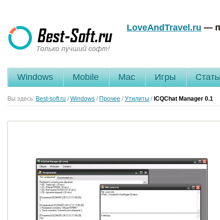
LoveAndTravel.ru
— п
Windows
Mobile
Mac
Игры
Стать
Вы здесь:
Best-soft.ru
/
Windows
/
Прочее
/
Утилиты
/
ICQChat Manager
0.1