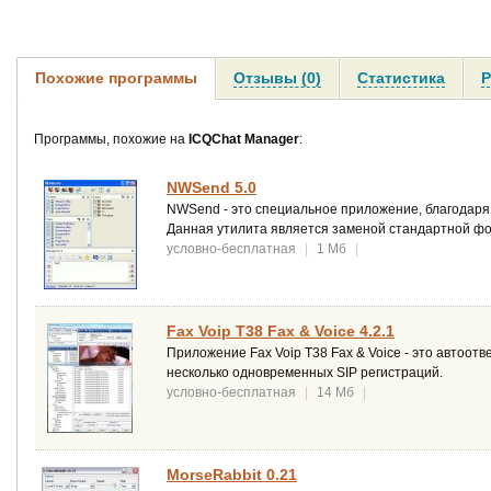
Похожие программы
Отзывы (0)
Статистика
Р
Программы, похожие на
ICQChat Manager
:
NWSend 5.0
NWSend - это специальное приложение, благодаря 
Данная утилита является заменой стандартной фор
условно-бесплатная
|
1 Мб
|
Fax Voip T38 Fax & Voice 4.2.1
Приложение Fax Voip T38 Fax & Voice - это автоо
несколько одновременных SIP регистраций.
условно-бесплатная
|
14 Мб
|
MorseRabbit 0.21