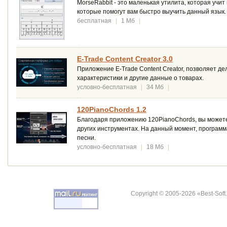
MorseRabbit - это маленькая утилита, которая учи
которые помогут вам быстро выучить данный язык.
бесплатная
|
1 Мб
|
E-Trade Content Creator 3.0
Приложение E-Trade Content Creator, позволяет де
характеристики и другие данные о товарах.
условно-бесплатная
|
34 Мб
|
120PianoChords 1.2
Благодаря приложению 120PianoChords, вы можете 
других инструментах. На данный момент, программ
песни.
условно-бесплатная
|
18 Мб
|
Copyright © 2005-2026 «Best-Soft.