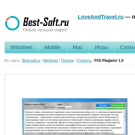
LoveAndTravel.ru
— п
Windows
Mobile
Mac
Игры
Стать
Вы здесь:
Best-soft.ru
/
Windows
/
Прочее
/
Утилиты
/
FSS Plagiator
1.0