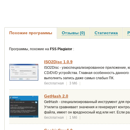
Похожие программы
Отзывы (0)
Статистика
Р
Программы, похожие на
FSS Plagiator
:
ISO2Disc 1.0.9
ISO2Disc - узкоспециализированное приложение, к
CD/DVD устройства. Главная особенность данного 
выполнить запись даже самых слабых ПК.
бесплатная
|
3 Мб
|
GetHash 2.0
GetHash - специализированный инструмент для про
Утилита сравнивает значения и генерирует контр
файла, имеет он вредоносный код или нет. Если р
бесплатная
|
1 Мб
|