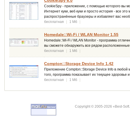
CookieSpy 6.0
CookieSpy - приложение, с помощью которого вы 
Интернет куки, веб куки и просто история - все э
распространённые браузеры и избавляет вас необ
бесплатная
|
1 Мб
|
Homedale::Wi-Fi / WLAN Monitor 1.55
Homedale::Wi-Fi / WLAN Monitor - программа отличн
вы сможете обнаружить все рядом расположенные т
бесплатная
|
1 Мб
|
Compton::Storage Device Info 1.42
Приложение Compton::Storage Device Info в любой
того, программа показывает их текущее здоровье и 
бесплатная
|
1 Мб
|
Copyright © 2005-2026 «Best-Soft.