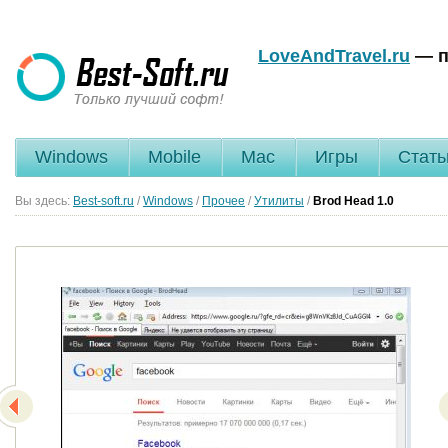
LoveAndTravel.ru
— п
Windows
Mobile
Mac
Игры
Стать
Вы здесь:
Best-soft.ru
/
Windows
/
Прочее
/
Утилиты
/
Brod Head
1.0