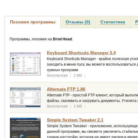
Похожие программы
Отзывы (0)
Статистика
Р
Программы, похожие на
Brod Head
:
Keyboard Shortcuts Manager 3.4
Keyboard Shortcuts Manager - крайне полезная ут
заходить в меню пуск, вы можете воспользоватьс
нужных программ.
бесплатная
|
2 Мб
|
Alternate FTP 1.86
Alternate FTP - простой FTP клиент, который выпо
файлы, скачивать и загружать документы. Утилита
бесплатная
|
1 Мб
|
Simple System Tweaker 2.1
Simple System Tweaker - приложение, использующе
данной программе, вы сможете увеличить стабиль
тонкую настройку, которая не имеет рисков и явля