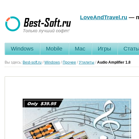
LoveAndTravel.ru
— п
Windows
Mobile
Mac
Игры
Стать
Вы здесь:
Best-soft.ru
/
Windows
/
Прочее
/
Утилиты
/
Audio Amplifier
1.8