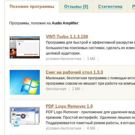
Похожие программы
Отзывы (0)
Статистика
Р
Программы, похожие на
Audio Amplifier
:
VINT-Turbo 1.1.3.159
Программа для быстрой и эффективной раскрутки 
большинства поисковых системах, сделать их изве
целевой аудитории.
условно-бесплатная
|
1 Мб
|
Снег на рабочий стол 1.3.3
Маленькая, бесплатная программа с помощью кото
программа совсем не мешает при работе на компь
бесплатная
|
1 Мб
|
PDF Logo Remover 1.0
PDF Logo Remover - приложение для удаления вод
прежним. Простой интерфейс. Удаление лишних не
Поддерживается пакетный режим работы, в которо
условно-бесплатная
|
6 Мб
|