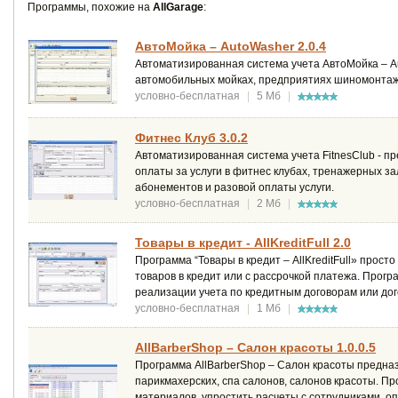
Программы, похожие на
AllGarage
:
АвтоМойка – AutoWasher 2.0.4
Автоматизированная система учета АвтоМойка – A
автомобильных мойках, предприятиях шиномонтажа
условно-бесплатная
|
5 Мб
|
Фитнес Клуб 3.0.2
Автоматизированная система учета FitnesClub - пр
оплаты за услуги в фитнес клубах, тренажерных за
абонементов и разовой оплаты услуги.
условно-бесплатная
|
2 Мб
|
Товары в кредит - AllKreditFull 2.0
Программа “Товары в кредит – AllKreditFull» прос
товаров в кредит или с рассрочкой платежа. Прогр
реализации учета по кредитным договорам или дог
условно-бесплатная
|
1 Мб
|
AllBarberShop – Салон красоты 1.0.0.5
Программа AllBarberShop – Салон красоты предназ
парикмахерских, спа салонов, салонов красоты. П
материалов, упростить расчеты с сотрудниками, 