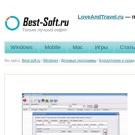
LoveAndTravel.ru
— п
Windows
Mobile
Mac
Игры
Стать
Вы здесь:
Best-soft.ru
/
Windows
/
Деловые программы
/
Бухгалтерия и склад