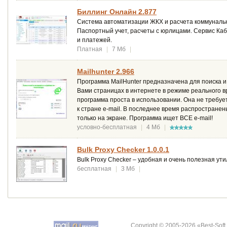
Биллинг Онлайн 2.877
Система автоматизации ЖКХ и расчета коммунальн
Паспортный учет, расчеты с юрлицами. Сервис Каб
и платежей.
Платная
|
7 Мб
|
Mailhunter 2.966
Программа MailHunter предназначена для поиска 
Вами страницах в интернете в режиме реального в
программа проста в использовании. Она не требует
к стране e-mail. В последнее время распространен
только на экране. Программа ищет ВСЕ e-mail!
условно-бесплатная
|
4 Мб
|
Bulk Proxy Checker 1.0.0.1
Bulk Proxy Checker – удобная и очень полезная ут
бесплатная
|
3 Мб
|
Copyright © 2005-2026 «Best-Soft.