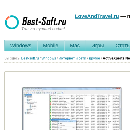
LoveAndTravel.ru
— п
Windows
Mobile
Mac
Игры
Стать
Вы здесь:
Best-soft.ru
/
Windows
/
Интернет и сети
/
Другое
/
ActiveXperts Ne