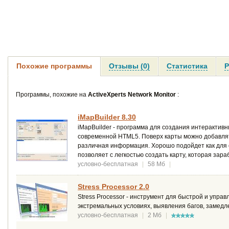
Похожие программы
Отзывы (0)
Статистика
Р
Программы, похожие на
ActiveXperts Network Monitor
:
iMapBuilder 8.30
iMapBuilder - программа для создания интерактивн
современной HTML5. Поверх карты можно добавлят
различная информация. Хорошо подойдет как для 
позволяет с легкостью создать карту, которая зара
условно-бесплатная
|
58 Мб
|
Stress Processor 2.0
Stress Processor - инструмент для быстрой и упра
экстремальных условиях, выявления багов, замедл
условно-бесплатная
|
2 Мб
|