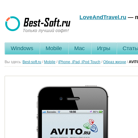
LoveAndTravel.ru
— п
Windows
Mobile
Mac
Игры
Стать
Вы здесь:
Best-soft.ru
/
Mobile
/
iPhone, iPad, iPod Touch
/
Образ жизни
/
AVIT