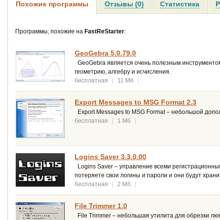
Похожие программы
Отзывы (0)
Статистика
Р
Программы, похожие на
FastReStarter
:
GeoGebra 5.0.79.0
GeoGebra является очень полезным инструментом 
геометрию, алгебру и исчисления.
бесплатная
|
11 Мб
|
Export Messages to MSG Format 2.3
Export Messages to MSG Format – небольшой допол
бесплатная
|
1 Мб
|
Logins Saver 3.3.0.00
Logins Saver – управление всеми регистрационны
потеряете свои логины и пароли и они будут храни
бесплатная
|
2 Мб
|
File Trimmer 1.0
File Trimmer – небольшая утилита для обрезки люб