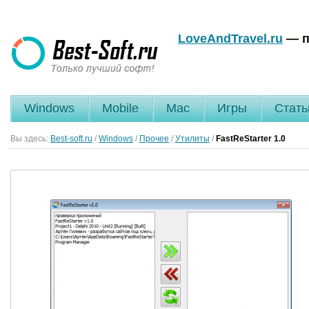
LoveAndTravel.ru
— п
Windows
Mobile
Mac
Игры
Стать
Вы здесь:
Best-soft.ru
/
Windows
/
Прочее
/
Утилиты
/
FastReStarter
1.0