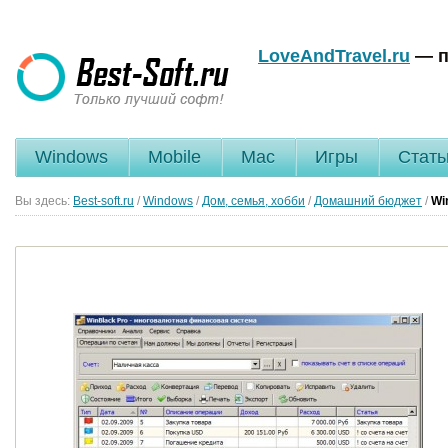
LoveAndTravel.ru
— п
Windows
Mobile
Mac
Игры
Стать
Вы здесь:
Best-soft.ru
/
Windows
/
Дом, семья, хобби
/
Домашний бюджет
/
Wi