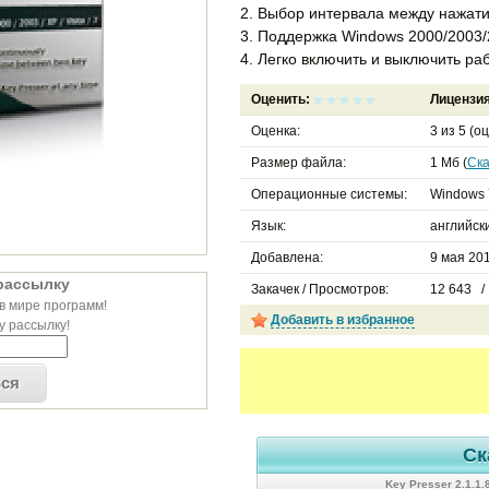
2. Выбор интервала между нажат
3. Поддержка Windows 2000/2003/2
4. Легко включить и выключить р
Оценить:
Лицензи
Оценка:
3
из
5
(оц
Размер файла:
1 Мб (
Ска
Операционные системы:
Windows 
Язык:
английск
Добавлена:
9 мая 201
рассылку
Закачек / Просмотров:
12 643 /
в мире программ!
Добавить в избранное
 рассылку!
ься
Ск
Key Presser 2.1.1