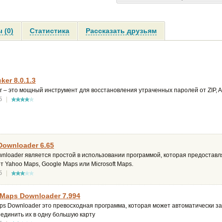
 (0)
Статистика
Рассказать друзьям
ker 8.0.1.3
er – это мощный инструмент для восстановления утраченных паролей от ZIP, A
б
|
Downloader 6.65
nloader является простой в использовании программой, которая предоставл
т Yahoo Maps, Google Maps или Microsoft Maps.
б
|
e Maps Downloader 7.994
aps Downloader это превосходная программа, которая может автоматически з
ъединить их в одну большую карту