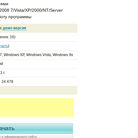
иями
008 7/Vista/XP/2000/NT/Server
аботу программы
я:
демо версия
енок:
16
)
чать
)
7, Windows XP, Windows Vista, Windows 9x
ий
1 г.
 24 478
ачать
.8 с официального сайта