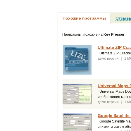
Похожие программы
Отзывы
Программы, похожие на
Key Presser
:
Ultimate ZIP Crac
Ultimate ZIP Crack
демо версия
|
1 М
Universal Maps 
Universal Maps Dow
изображения карт о
демо версия
|
1 М
Google Satellit
Google Satellite M
снимки, а затем об