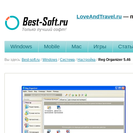
LoveAndTravel.ru
— п
Windows
Mobile
Mac
Игры
Стать
Вы здесь:
Best-soft.ru
/
Windows
/
Система
/
Настройка
/
Reg Organizer
5.46