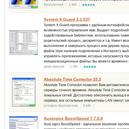
бесплатная
|
1 Мб
|
System X Guard 2.1.537
System X Guard-программа с удобным интерфейсом
возможностью управления ими. Выдает подробней
задействованные библиотеки, использование памят
родительский процесс, дескриптор и т.д. Имеет в
выполнение и завершать процесс или дерево проц
файле (при наличии подключения к Интернет), выб
управлять приложениями, которые запускаются при
инициализационные файлы. Вы можете временно з
демо версия
|
1 Мб
|
Absolute Time Corrector 10.3
Absolute Time Corrector позволит Вам автоматиче
серверы точного времени. Absolute Time Corrector
локальных сетей. Достаточно обеспечить выход в и
сервера, все остальные компьютеры LAN смогут си
условно-бесплатная
|
6 Мб
|
Auslogics BoostSpeed 7.7.0.0
AusLogics BoostSpeed - идеальное решение пробл