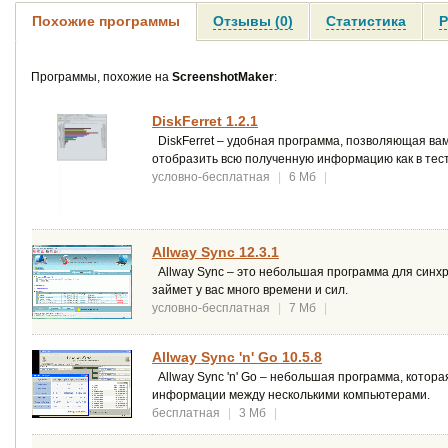
Похожие программы
Отзывы (0)
Статистика
Р
Программы, похожие на
ScreenshotMaker
:
DiskFerret 1.2.1
DiskFerret – удобная программа, позволяющая ва
отобразить всю полученную информацию как в тесто
условно-бесплатная
|
6 Мб
|
Allway Sync 12.3.1
Allway Sync – это небольшая программа для синх
займет у вас много времени и сил.
условно-бесплатная
|
7 Мб
|
Allway Sync 'n' Go 10.5.8
Allway Sync 'n' Go – небольшая программа, котор
информации между несколькими компьютерами.
бесплатная
|
3 Мб
|