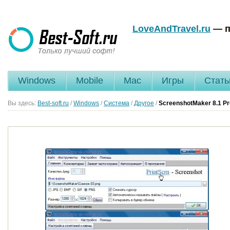
LoveAndTravel.ru
— п
Windows
Mobile
Mac
Игры
Стать
Вы здесь:
Best-soft.ru
/
Windows
/
Система
/
Другое
/
ScreenshotMaker
8.1 P