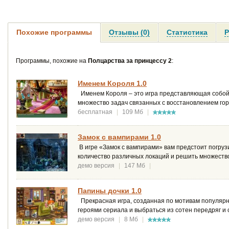
Похожие программы
Отзывы (0)
Статистика
Р
Программы, похожие на
Полцарства за принцессу 2
:
Именем Короля 1.0
Именем Короля – это игра представляющая собой 
множество задач связанных с восстановлением го
бесплатная
|
109 Мб
|
Замок с вампирами 1.0
В игре «Замок с вампирами» вам предстоит погруз
количество различных локаций и решить множеств
демо версия
|
147 Мб
|
Папины дочки 1.0
Прекрасная игра, созданная по мотивам популярн
героями сериала и выбраться из сотен передряг и
демо версия
|
8 Мб
|