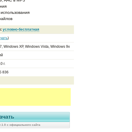
ания
 использования
файлов
я:
условно-бесплатная
чать
)
7, Windows XP, Windows Vista, Windows 9x
ий
0 г.
5 836
ачать
0.1.0 с официального сайта