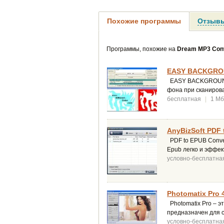
Похожие программы
Отзывы
Программы, похожие на
Dream MP3 Con
EASY BACKGRO
EASY BACKGROUND E
фона при сканирова
бесплатная
|
1 Мб
AnyBizSoft PDF 
PDF to EPUB Conver
Epub легко и эффект
условно-бесплатна
Photomatix Pro 4
Photomatix Pro – э
предназначен для 
условно-бесплатна