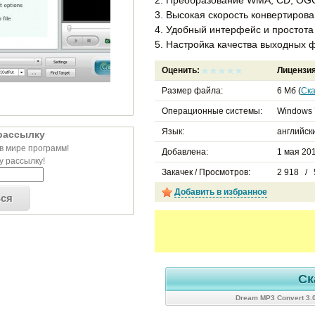
3. Высокая скорость конвертиров
4. Удобный интерфейс и простота
5. Настройка качества выходных 
Оценить:
Лицензи
Размер файла:
6 Мб (
Ска
Операционные системы:
Windows 
Язык:
английск
рассылку
в мире программ!
Добавлена:
1 мая 201
 рассылку!
Закачек / Просмотров:
2 918 / 
Добавить в избранное
ься
Ск
Dream MP3 Convert 3.