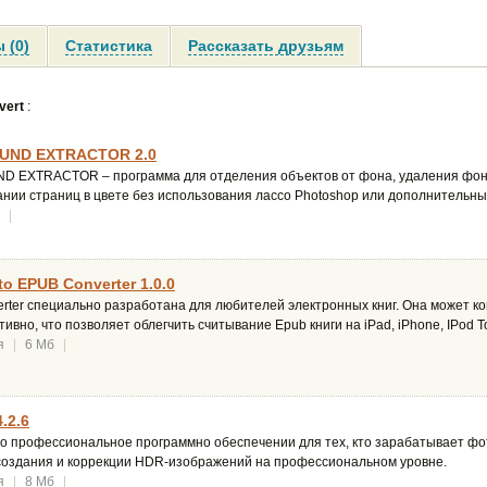
 (0)
Статистика
Рассказать друзьям
vert
:
UND EXTRACTOR 2.0
XTRACTOR – программа для отделения объектов от фона, удаления фона 
нии страниц в цвете без использования лассо Photoshop или дополнительных
|
to EPUB Converter 1.0.0
ter специально разработана для любителей электронных книг. Она может ко
ивно, что позволяет облегчить считывание Epub книги на iPad, iPhone, IPod T
я
|
6 Мб
|
.2.6
то профессиональное программно обеспечении для тех, кто зарабатывает фо
создания и коррекции HDR-изображений на профессиональном уровне.
я
|
8 Мб
|