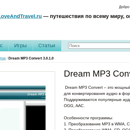
Добро
LoveAndTravel.ru
— путешествия по всему миру, о
c
Игры
Статьи
угое
/
Dream MP3 Convert
3.0.1.0
Dream MP3 Conve
Dream MP3 Convert – это мощны
для конвертирования аудио в фор
Поддерживаются популярные ауди
OGG, AAC.
Особенности программы:
1. Преобразование MP3 в WMA, 
2. Преобразование WMA, CD, OG