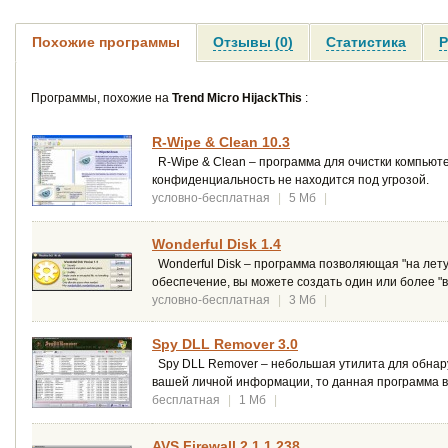
Похожие программы
Отзывы (0)
Статистика
Р
Программы, похожие на
Trend Micro HijackThis
:
R-Wipe & Clean 10.3
R-Wipe & Clean – программа для очистки компьют
конфиденциальность не находится под угрозой.
условно-бесплатная
|
5 Мб
|
Wonderful Disk 1.4
Wonderful Disk – программа позволяющая "на лету
обеспечение, вы можете создать один или более 
условно-бесплатная
|
3 Мб
|
Spy DLL Remover 3.0
Spy DLL Remover – небольшая утилита для обнару
вашей личной информации, то данная программа в
бесплатная
|
1 Мб
|
AVS Firewall 2.1.1.238