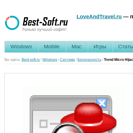
LoveAndTravel.ru
— п
Windows
Mobile
Mac
Игры
Стать
Вы здесь:
Best-soft.ru
/
Windows
/
Система
/
Безопасность
/
Trend Micro Hija