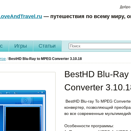
Добро
LoveAndTravel.ru
— путешествия по всему миру, о
c
Игры
Статьи
угое
/
BestHD Blu-Ray to MPEG Converter
3.10.18
BestHD Blu-Ray
Converter 3.10.1
BestHD Blu-ray To MPEG Converte
конвертер, позволяющий преобраз
во все современные мультимеди
Особенности программы: