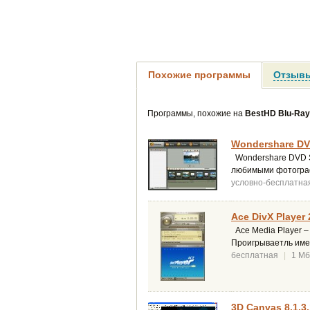
Похожие программы
Отзывы
Программы, похожие на
BestHD Blu-Ray
Wondershare DVD
Wondershare DVD S
любимыми фотограф
условно-бесплатна
Ace DivX Player 
Ace Media Player –
Проигрываетль име
бесплатная
|
1 Мб
3D Canvas 8.1.3