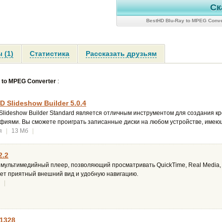
Ск
BestHD Blu-Ray to MPEG Conve
 (1)
Статистика
Рассказать друзьям
 to MPEG Converter
:
 Slideshow Builder 5.0.4
lideshow Builder Standard является отличным инструментом для создания к
иями. Вы сможете проиграть записанные диски на любом устройстве, имею
я
|
13 Мб
|
2.2
 мультимедийный плеер, позволяющий просматривать QuickTime, Real Media,
ет приятный внешний вид и удобную навигацию.
|
.1328