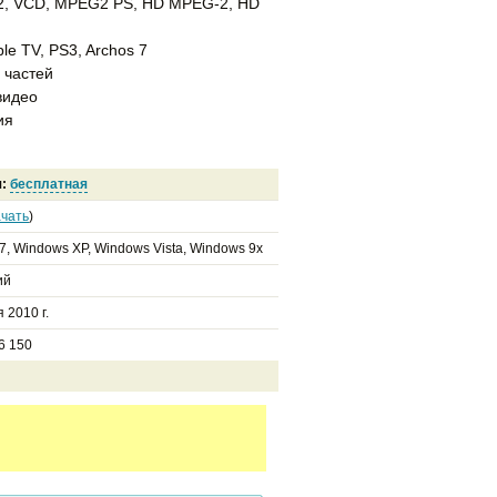
2, VCD, MPEG2 PS, HD MPEG-2, HD
le TV, PS3, Archos 7
 частей
видео
ия
я:
бесплатная
чать
)
7, Windows XP, Windows Vista, Windows 9x
ий
 2010 г.
6 150