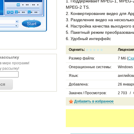
1. Поддерживает MPEG-1, MPEG-
MPEG-2 TS.
2. Конвертирование видео для App
3. Разделение видео на несколько
4. Настройка качества выходного 
5. Пакетный режим преобразован
6. Удобный интерфейс
Оценить:
Лицензи
рассылку
Размер файла:
7 Мб (
Ска
в мире программ!
Операционные системы:
Windows 
 рассылку!
Язык:
английск
ься
Добавлена:
26 января
Закачек / Просмотров:
2 703 / 
Добавить в избранное