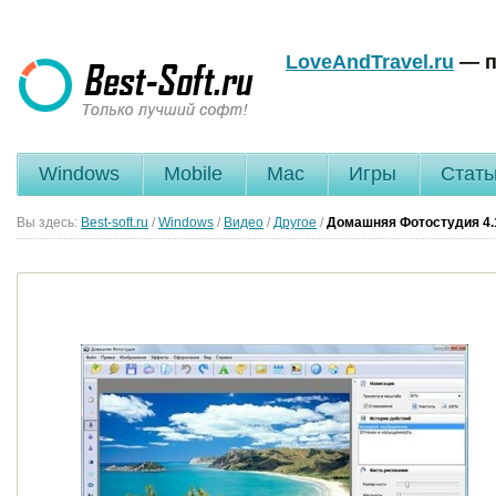
LoveAndTravel.ru
— п
Windows
Mobile
Mac
Игры
Стать
Вы здесь:
Best-soft.ru
/
Windows
/
Видео
/
Другое
/
Домашняя Фотостудия
4.