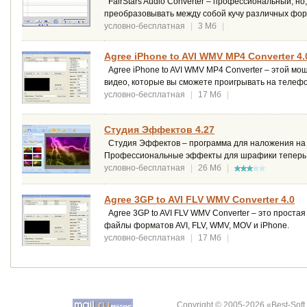
FairStars Audio Converter – профессиональный, но
преобразовывать между собой кучу различных фор
условно-бесплатная
|
3 Мб
|
Agree iPhone to AVI WMV MP4 Converter 4.
Agree iPhone to AVI WMV MP4 Converter – этой м
видео, которые вы сможете проигрывать на телефо
условно-бесплатная
|
17 Мб
|
Студия Эффектов 4.27
Студия Эффектов – программа для наложения на 
Профессиональные эффекты для шрафики теперь 
условно-бесплатная
|
26 Мб
|
Agree 3GP to AVI FLV WMV Converter 4.0
Agree 3GP to AVI FLV WMV Converter – это проста
файлы форматов AVI, FLV, WMV, MOV и iPhone.
условно-бесплатная
|
17 Мб
|
Copyright © 2005-2026 «Best-Soft.