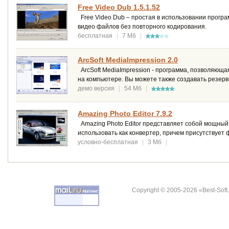
Free Video Dub 1.5.1.52
Free Video Dub – простая в использовании прогр
видео файлов без повторного кодирования.
бесплатная
|
7 Мб
|
ArcSoft MediaImpression 2.0
ArcSoft MediaImpression - программа, позволяющ
на компьютере. Вы можете также создавать резерв
демо версия
|
54 Мб
|
Amazing Photo Editor 7.9.2
Amazing Photo Editor представляет собой мощный
использовать как конвертер, причем присутствует
условно-бесплатная
|
3 Мб
|
Copyright © 2005-2026 «Best-Soft.