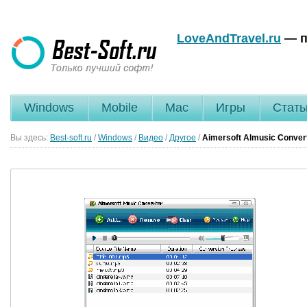
LoveAndTravel.ru
— п
Windows
Mobile
Mac
Игры
Стать
Вы здесь:
Best-soft.ru
/
Windows
/
Видео
/
Другое
/
Aimersoft Almusic Conver