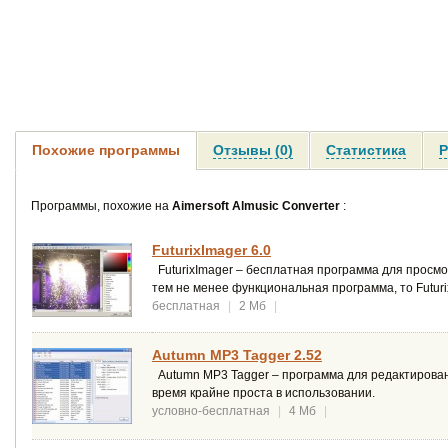
Похожие программы
Отзывы (0)
Статистика
Р
Программы, похожие на
Aimersoft Almusic Converter
:
FuturixImager 6.0
FuturixImager – бесплатная программа для просмо
тем не менее функциональная программа, то Futuri
бесплатная
|
2 Мб
|
Autumn MP3 Tagger 2.52
Autumn MP3 Tagger – программа для редактирован
время крайне проста в использовании.
условно-бесплатная
|
4 Мб
|