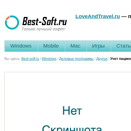
LoveAndTravel.ru
— п
Windows
Mobile
Mac
Игры
Стать
Вы здесь:
Best-soft.ru
/
Windows
/
Деловые программы
/
Другое
/
Учет пацие