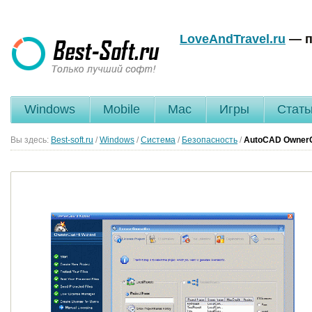
LoveAndTravel.ru
— п
Windows
Mobile
Mac
Игры
Стать
Вы здесь:
Best-soft.ru
/
Windows
/
Система
/
Безопасность
/
AutoCAD Owner