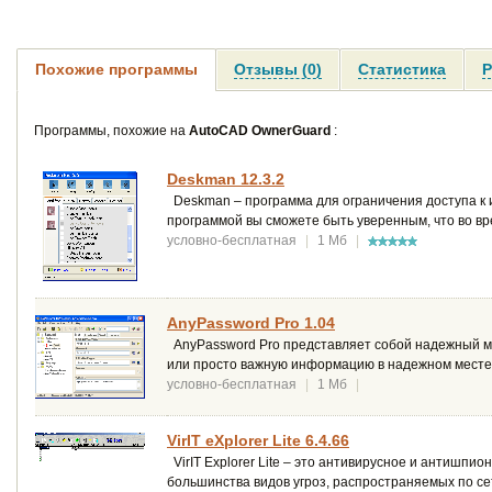
Похожие программы
Отзывы (0)
Статистика
Р
Программы, похожие на
AutoCAD OwnerGuard
:
Deskman 12.3.2
Deskman – программа для ограничения доступа к 
программой вы сможете быть уверенным, что во вр
условно-бесплатная
|
1 Мб
|
AnyPassword Pro 1.04
AnyPassword Pro представляет собой надежный ме
или просто важную информацию в надежном месте 
условно-бесплатная
|
1 Мб
|
VirIT eXplorer Lite 6.4.66
VirIT Explorer Lite – это антивирусное и антишпи
большинства видов угроз, распространяемых по се