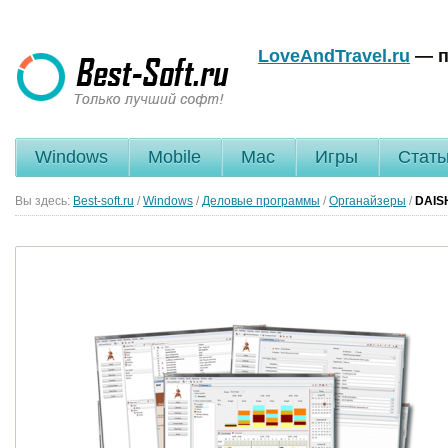
LoveAndTravel.ru
— п
Windows
Mobile
Mac
Игры
Стать
Вы здесь:
Best-soft.ru
/
Windows
/
Деловые программы
/
Органайзеры
/
DAI