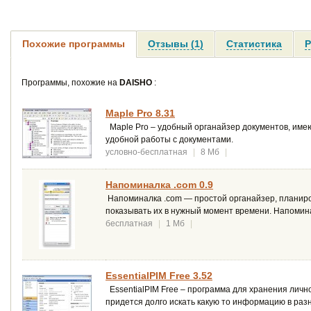
Похожие программы
Отзывы (1)
Статистика
Р
Программы, похожие на
DAISHO
:
Maple Pro 8.31
Maple Pro – удобный органайзер документов, име
удобной работы с документами.
условно-бесплатная
|
8 Мб
|
Напоминалка .com 0.9
Напоминалка .com — простой органайзер, планир
показывать их в нужный момент времени. Напомина
бесплатная
|
1 Мб
|
EssentialPIM Free 3.52
EssentialPIM Free – программа для хранения личн
придется долго искать какую то информацию в разн