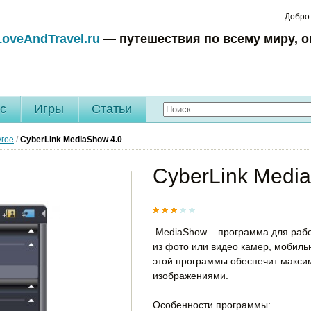
Добро
LoveAndTravel.ru
— путешествия по всему миру, о
c
Игры
Статьи
угое
/
CyberLink MediaShow
4.0
CyberLink Medi
MediaShow – программа для раб
из фото или видео камер, мобиль
этой программы обеспечит макси
изображениями.
Особенности программы: