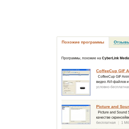
Похожие программы
Отзывы
Программы, похожие на
CyberLink Med
CoffeeCup GIF A
CoffeeCup GIF Anim
видео AVI-файлов и
условно-бесплатна
Picture and Sou
Picture and Sound
качестве скринсейв
бесплатная
|
1 Мб