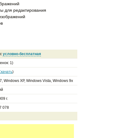
ображений
ы для редактирования
 изображений
ов
я:
условно-бесплатная
енок:
1
)
Скачать
)
7, Windows XP, Windows Vista, Windows 9x
ий
09 г.
7 078