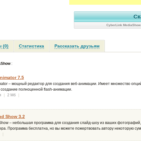
Ск
CyberLink MediaShow
 (0)
Статистика
Рассказать друзьям
iaShow
:
nimator 7.5
ator – мощный редактор для создания веб-анимации. Имеет множество опций
 создание полноценной flash-анимации.
я
|
2 Мб
|
nd Show 3.2
 Show – небольшая программа для создания слайд-шоу из ваших фотографий,
ера. Программа бесплатна, но вы можете пожертвовать автору некоторую сум
|