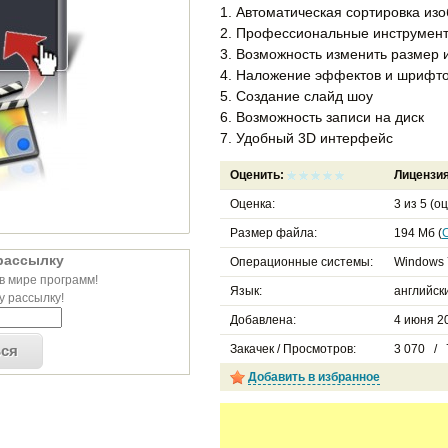
1. Автоматическая сортировка из
2. Профессиональные инструмент
3. Возможность изменить размер
4. Наложение эффектов и шрифт
5. Создание слайд шоу
6. Возможность записи на диск
7. Удобный 3D интерфейс
Оценить:
Лицензи
Оценка:
3
из
5
(оц
Размер файла:
194 Мб (
рассылку
Операционные системы:
Windows 
в мире программ!
Язык:
английск
 рассылку!
Добавлена:
4 июня 20
ься
Закачек / Просмотров:
3 070 / 
Добавить в избранное