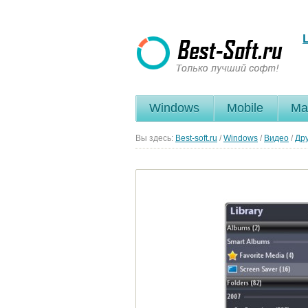
Windows
Mobile
Ma
Вы здесь:
Best-soft.ru
/
Windows
/
Видео
/
Др