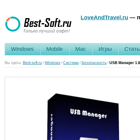
LoveAndTravel.ru
— п
Windows
Mobile
Mac
Игры
Стать
Вы здесь:
Best-soft.ru
/
Windows
/
Система
/
Безопасность
/
USB Manager
1.