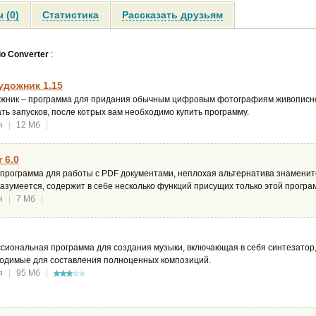
 (0)
Статистика
Рассказать друзьям
o Converter
:
дожник 1.15
ник – программа для придания обычным цифровым фотографиям живописно
ать запусков, после котрых вам необходимо купить программу.
я
|
12 Мб
|
r 6.0
– программа для работы с PDF документами, неплохая альтернатива знаменит
 разумеется, содержит в себе несколько функций присущих только этой програ
я
|
7 Мб
|
сиональная программа для создания музыки, включающая в себя синтезатор,
одимые для составления полноценных композиций.
я
|
95 Мб
|