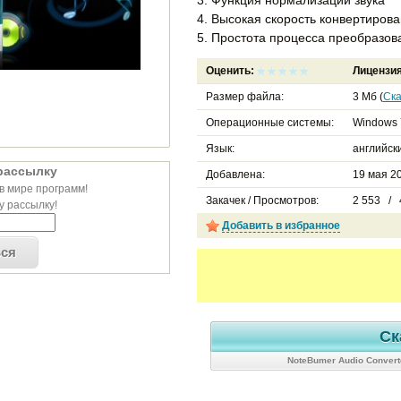
4. Высокая скорость конвертиров
5. Простота процесса преобразо
Оценить:
Лицензи
Размер файла:
3 Мб (
Ска
Операционные системы:
Windows 
Язык:
английск
рассылку
Добавлена:
19 мая 20
в мире программ!
Закачек / Просмотров:
2 553 / 
 рассылку!
Добавить в избранное
ься
Ск
NoteBumer Audio Convert