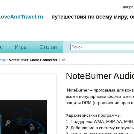
Добро
LoveAndTravel.ru
— путешествия по всему миру, о
c
Игры
Статьи
угое
/
NoteBumer Audio Converter
2.26
NoteBumer Audio
NoteBurner – программа для кон
всеми популярными форматами, с
защиты DRM (ограничение прав п
Характеристики программы:
1. Поддержка WMA, M4P, AA, M4B
2. Добавление в систему виртуал
3. Функция нормализации звука