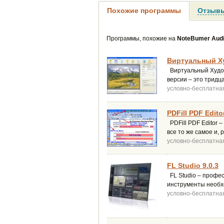
Похожие программы
Отзывы
Программы, похожие на
NoteBumer Audi
Виртуальный Ху
Виртуальный Худож
версии – это тридц
условно-бесплатна
PDFill PDF Edito
PDFill PDF Editor 
все то же самое и,
условно-бесплатна
FL Studio 9.0.3
FL Studio – профес
инструменты необх
условно-бесплатна