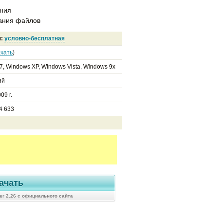
ания
вания файлов
я:
условно-бесплатная
чать
)
7, Windows XP, Windows Vista, Windows 9x
ий
09 г.
4 633
ачать
er 2.26 с официального сайта