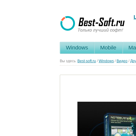
Windows
Mobile
Ma
Вы здесь:
Best-soft.ru
/
Windows
/
Видео
/
Др