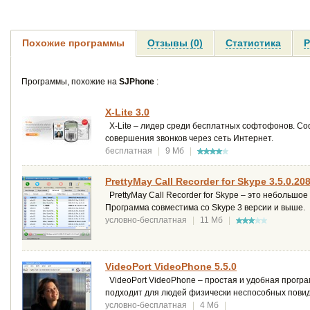
Похожие программы
Отзывы (0)
Статистика
Р
Программы, похожие на
SJPhone
:
X-Lite 3.0
X-Lite – лидер среди бесплатных софтофонов. Со
совершения звонков через сеть Интернет.
бесплатная
|
9 Мб
|
PrettyMay Call Recorder for Skype 3.5.0.20
PrettyMay Call Recorder for Skype – это небольшо
Программа совместима со Skype 3 версии и выше.
условно-бесплатная
|
11 Мб
|
VideoPort VideoPhone 5.5.0
VideoPort VideoPhone – простая и удобная програ
подходит для людей физически неспособных повид
условно-бесплатная
|
4 Мб
|