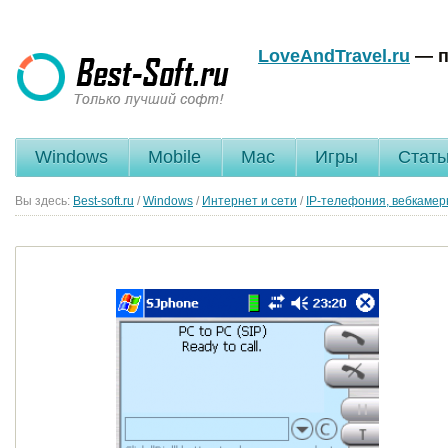
LoveAndTravel.ru
— п
Windows
Mobile
Mac
Игры
Стать
Вы здесь:
Best-soft.ru
/
Windows
/
Интернет и сети
/
IP-телефония, вебкаме