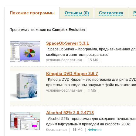
Похожие программы
Отзывы (0)
Статистика
Р
Программы, похожие на
Complex Evolution
:
SpaceObServer 5.3.1
SpaceObServer – программа, предназначенная дл
свободном и занятом пространстве.
условно-бесплатная
|
15 Мб
|
Kingdia DVD Ripper 3.6.7
Kingdia DVD Ripper – это программа для рипа DV
при этом на выходе, вы получите файл высокого ка
условно-бесплатная
|
4 Мб
|
Alcohol 52% 2.0.2.4713
Alcohol 52% - программа для создания точных коп
одним виртуальным приводом на скорости 200х.
бесплатная
|
11 Мб
|