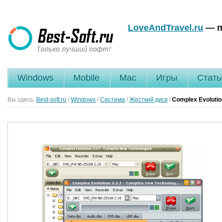
LoveAndTravel.ru
— п
Windows
Mobile
Mac
Игры
Стать
Вы здесь:
Best-soft.ru
/
Windows
/
Система
/
Жесткий диск
/
Complex Evoluti