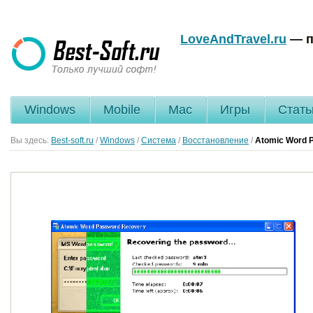
LoveAndTravel.ru
— п
Windows
Mobile
Mac
Игры
Стать
Вы здесь:
Best-soft.ru
/
Windows
/
Система
/
Восстановление
/
Atomic Word 