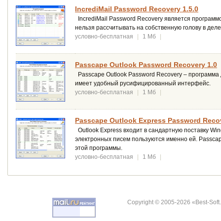
IncrediMail Password Recovery 1.5.0
IncrediMail Password Recovery является программ
нельзя рассчитывать на собственную голову в деле
условно-бесплатная
|
1 Мб
|
Passcape Outlook Password Recovery 1.0
Passcape Outlook Password Recovery – программа
имеет удобный русифицированный интерфейс.
условно-бесплатная
|
1 Мб
|
Passcape Outlook Express Password Recov
Outlook Express входит в сандартную поставку Win
электронных писем пользуются именно ей. Passcap
этой программы.
условно-бесплатная
|
1 Мб
|
Copyright © 2005-2026 «Best-Soft.