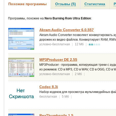
Похожие программы
Отзывы (5)
Статистика
Р
Программы, похожие на
Nero Burning Rom Ultra Edition
:
Akram Audio Converter 6.0.557
Akram Audio Converter позволяет конвертировать
дорожек из видео файлов. Конвертирует RAM, RM
условно-бесплатная
|
12 Мб
|
MP3Producer DE 2.55
MP3Producer - программа, копирующая треки с ау
из режимов: СD в MP3, CD в WAV, CD в OGG, CD в
условно-бесплатная
|
2 Мб
|
Codec 8.3i
Набор кодеков для просмотра мультимедийных фа
бесплатная
|
5 Мб
|
ReaThumbnails 1.5