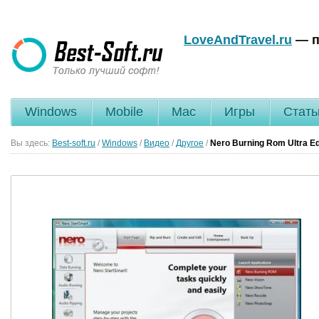
LoveAndTravel.ru
— п
Windows
Mobile
Mac
Игры
Стать
Вы здесь:
Best-soft.ru
/
Windows
/
Видео
/
Другое
/
Nero Burning Rom Ultra Ed