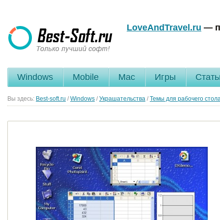
LoveAndTravel.ru
— п
Windows
Mobile
Mac
Игры
Стать
Вы здесь:
Best-soft.ru
/
Windows
/
Украшательства
/
Темы для рабочего стол