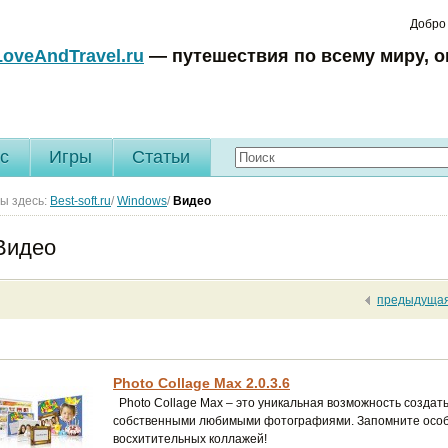
Добро
LoveAndTravel.ru
— путешествия по всему миру, о
c
Игры
Статьи
ы здесь:
Best-soft.ru
/
Windows
/
Видео
Видео
предыдуща
Photo Collage Max 2.0.3.6
Photo Collage Max – это уникальная возможность создат
собственными любимыми фотографиями. Запомните особ
восхитительных коллажей!