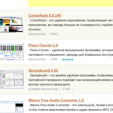
ComicRack 0.9.140
ComicRack – это удобное приложение, позволяющее читат
приложение, вы никогда больше не сталкиваться с пробл
eComics.
бесплатная
|
8 Мб
|
Piano Chords 1.0
Piano Chords – удобная музыкальная программа, которая
наглядного отображения, аккорды для клавишных инструм
бесплатная
|
2 Мб
|
Springboard 1.01
Springboard – это крайне удобная программа, позволяющ
Springboard прекрасно подойдет как начинающим режиссер
вполне опытен в своем деле.
условно-бесплатная
|
6 Мб
|
Weeny Free Audio Converter 1.0
Weeny Free Audio Converter - это небольшой, легкий в и
чтобы помочь вам конвертировать аудио форматы MP3, O