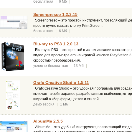
бесплатная
|
6 Мб
|
Screenpresso 1.2.3.15
Screenpresso – это простой инструмент, позволяющий де
просто нужно нажать кнопку Print Screen.
бесплатная
|
6 Мб
|
Blu-ray to PS3 1.2.0.13
Blu-ray to PS3 – это простой в использовании конвертер
видео для просмотра его на игровой консоли PlayStation 3
скоростью преобразования.
условно-бесплатная
|
13 Мб
|
Grafx Creative Studio 1.5.11
Grafx Creative Studio – это удобная программа для создан
включает в себя заранее разработанные шаблонов, котор
широкий выбор форм, цветов и стилей
демо версия
|
1 Мб
|
AlbumMe 2.5.5
AlbumMe – это удобный инструмент, позволяющий созда