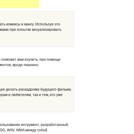
ь комиксы и мангу. Используя это
емами при попытке визуализировать
 поможет вам изучить, при помощи
ентов, вроде пианино.
ая делать раскадровку будущего фильма.
ам и любителям, так и тем, кто уже
спользовании интрумент, разработанный,
GG, WAV, WMA между собой.