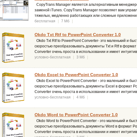
CopyTrans Manager является альтернативным менеджеро
заменой iTunes. CopyTrans Manager позволяет вам управл
тяжелых, медленно работающих или сложные приложени
бесплатная
|
7 Мб
|
Okdo Txt Rtf to PowerPoint Converter 1.0
Okdo Txt Rtf to PowerPoint Converter- это маленький и б
скоростью преобразовывать документы Txt и Rtf в формат P
Converter очень проста в использовании и имеет интуит
условно-бесплатная
|
3 Мб
|
Okdo Excel to PowerPoint Converter 1.0
Okdo Excel to PowerPoint Converter - это маленький и б
скоростью преобразовывать документы Excel в формат Pow
Converter очень проста в использовании и имеет интуит
условно-бесплатная
|
4 Мб
|
Okdo Word to PowerPoint Converter 1.0
Okdo Word to PowerPoint Converter - это маленький и бы
скоростью преобразовывать документы Word в формат Pow
Converter очень проста в использовании и имеет интуит