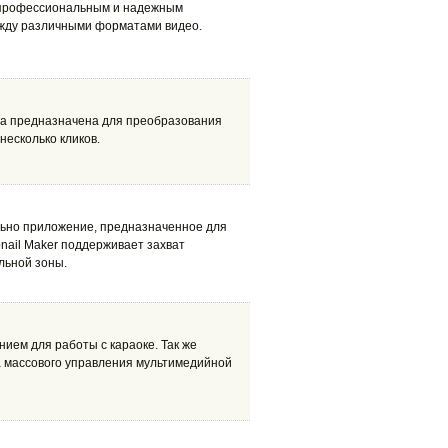
 профессиональным и надежным
жду различными форматами видео.
мма предназначена для преобразования
несколько кликов.
льно приложение, предназначенное для
nail Maker поддерживает захват
льной зоны.
ем для работы с караоке. Так же
а массового управления мультимедийной