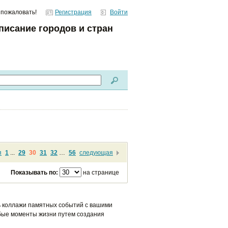
 пожаловать!
Регистрация
Войти
писание городов и стран
я
1
...
29
30
31
32
…
56
следующая
Показывать по:
на странице
ь коллажи памятных событий с вашими
ые моменты жизни путем создания