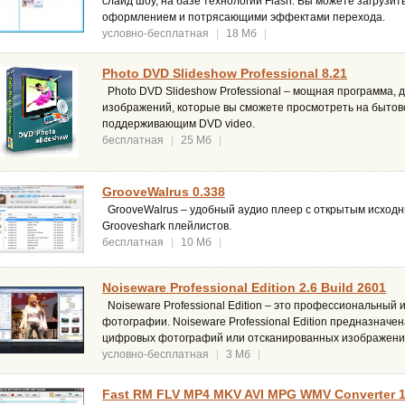
слайд шоу, на базе технологии Flash. Вы можете загрузи
оформлением и потрясающими эффектами перехода.
условно-бесплатная
|
18 Мб
|
Photo DVD Slideshow Professional 8.21
Photo DVD Slideshow Professional – мощная программа, 
изображений, которые вы сможете просмотреть на бытов
поддерживающим DVD video.
бесплатная
|
25 Мб
|
GrooveWalrus 0.338
GrooveWalrus – удобный аудио плеер с открытым исходн
Grooveshark плейлистов.
бесплатная
|
10 Мб
|
Noiseware Professional Edition 2.6 Build 2601
Noiseware Professional Edition – это профессиональный
фотографии. Noiseware Professional Edition предназначе
цифровых фотографий или отсканированных изображени
условно-бесплатная
|
3 Мб
|
Fast RM FLV MP4 MKV AVI MPG WMV Converter 1