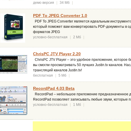
демо версия
|
34 Мб
|
PDF To JPEG Converter 1.0
PDF To JPEG Converter является идеальным инструмент
который поможет вам конвертировать PDF-документы в о
форматов JPEG
условно-бесплатная
|
2 Мб
|
ChrisPC JTV Player 2.20
ChrisPC JTV Player – это удобное приложение, которое б
вы смогли просматривать 50 лучших Justin.tv каналов. 
трансляций каналов Justin.tv!
бесплатная
|
5 Мб
|
RecordPad 4.03 Beta
RecordPad – небольшое приложение предназначенное для
RecordPad позволяет записывать любые звуки, которые пр
условно-бесплатная
|
1 Мб
|