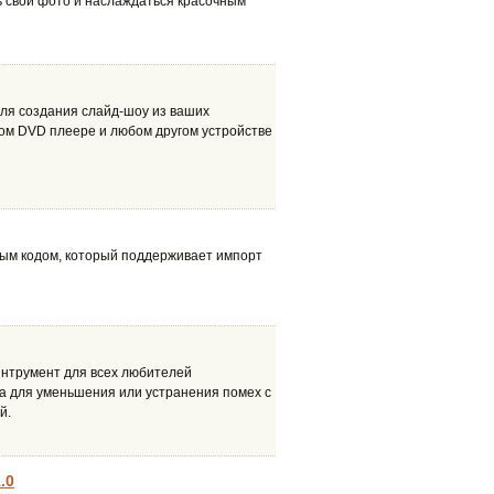
ть свои фото и наслаждаться красочным
для создания слайд-шоу из ваших
ом DVD плеере и любом другом устройстве
ым кодом, который поддерживает импорт
 интрумент для всех любителей
на для уменьшения или устранения помех с
й.
.0