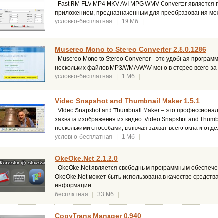
Fast RM FLV MP4 MKV AVI MPG WMV Converter является
приложением, предназначенным для преобразования ме
условно-бесплатная
|
19 Мб
|
Musereo Mono to Stereo Converter 2.8.0.1286
Musereo Mono to Stereo Converter - это удобная програ
нескольких файлов MP3/WMA/WAV моно в стерео всего за 
условно-бесплатная
|
1 Мб
|
Video Snapshot and Thumbnail Maker 1.5.1
Video Snapshot and Thumbnail Maker – это профессиона
захвата изображения из видео. Video Snapshot and Thumb
несколькими способами, включая захват всего окна и отде
условно-бесплатная
|
1 Мб
|
OkeOke.Net 2.1.2.0
OkeOke.Net является свободным программным обеспечени
OkeOke.Net может быть использована в качестве средств
информации.
бесплатная
|
33 Мб
|
CopyTrans Manager 0.940