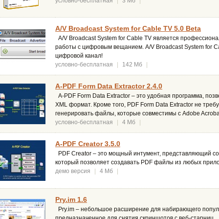
условно-бесплатная
|
3 Мб
|
A/V Broadcast System for Cable TV 5.0 Beta
A/V Broadcast System for Cable TV является профессио
работы с цифровым вещанием. A/V Broadcast System for C
цифровой канал!
условно-бесплатная
|
142 Мб
|
A-PDF Form Data Extractor 2.4.0
A-PDF Form Data Extractor – это удобная программа, по
XML формат. Кроме того, PDF Form Data Extractor не требу
генерировать файлы, которые совместимы с Adobe Acroba
условно-бесплатная
|
4 Мб
|
A-PDF Creator 3.5.0
PDF Creator – это мощный интумент, представляющий со
который позволяет создавать PDF файлы из любых прил
демо версия
|
4 Мб
|
Pry.im 1.6
Pry.im – небольшое расширение для набирающего попул
предназначенное для снятия скриншотов с веб-старниц.