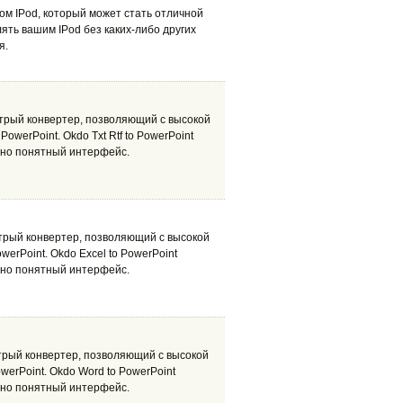
м IPod, который может стать отличной
ять вашим IPod без каких-либо других
я.
ыстрый конвертер, позволяющий с высокой
owerPoint. Okdo Txt Rtf to PowerPoint
ивно понятный интерфейс.
ыстрый конвертер, позволяющий с высокой
erPoint. Okdo Excel to PowerPoint
ивно понятный интерфейс.
стрый конвертер, позволяющий с высокой
erPoint. Okdo Word to PowerPoint
ивно понятный интерфейс.