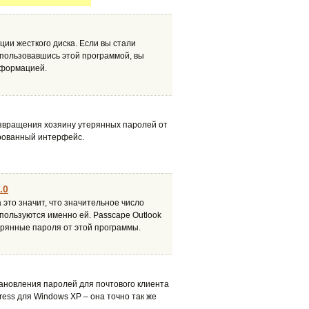
ии жесткого диска. Если вы стали
спользовавшись этой программой, вы
нформацией.
озвращения хозяину утерянных паролей от
рованный интерфейс.
.0
 это значит, что значительное число
пользуются именно ей. Passcape Outlook
ерянные пароля от этой программы.
тановления паролей для почтового клиента
ress для Windows XP – она точно так же