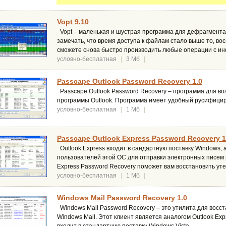
Vopt 9.10
Vopt – маленькая и шустрая программа для дефрагментац
замечать, что время доступа к файлам стало выше то, во
сможете снова быстро производить любые операции с и
условно-бесплатная
|
3 Мб
|
Passcape Outlook Password Recovery 1.0
Passcape Outlook Password Recovery – программа для в
программы Outlook. Программа имеет удобный русифици
условно-бесплатная
|
1 Мб
|
Passcape Outlook Express Password Recovery 1
Outlook Express входит в сандартную поставку Windows, а
пользователей этой ОС для отправки электронных писем 
Express Password Recovery поможет вам восстановить ут
условно-бесплатная
|
1 Мб
|
Windows Mail Password Recovery 1.0
Windows Mail Password Recovery – это утилита для восс
Windows Mail. Этот клиент является аналогом Outlook Exp