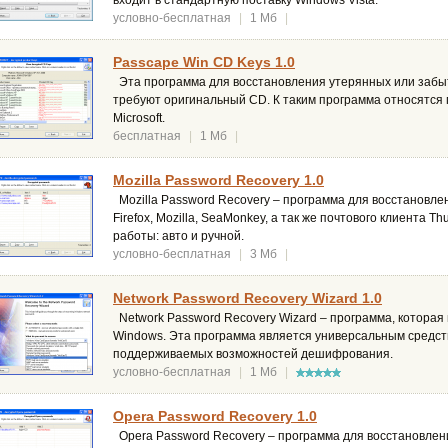
входит в стандартную поставку Windows Vista.
условно-бесплатная
|
1 Мб
|
Passcape Win CD Keys 1.0
Эта программа для восстановления утерянных или забы
требуют оригинальный CD. К таким программа относятся
Microsoft.
бесплатная
|
1 Мб
|
Mozilla Password Recovery 1.0
Mozilla Password Recovery – программа для восстановл
Firefox, Mozilla, SeaMonkey, а так же почтового клиента 
работы: авто и ручной.
условно-бесплатная
|
3 Мб
|
Network Password Recovery Wizard 1.0
Network Password Recovery Wizard – программа, которая
Windows. Эта программа является универсальным средств
поддерживаемых возможностей дешифрования.
условно-бесплатная
|
1 Мб
|
Opera Password Recovery 1.0
Opera Password Recovery – программа для восстановлен