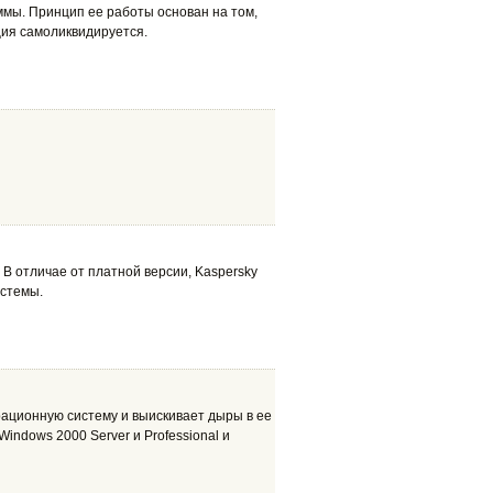
ммы. Принцип ее работы основан на том,
ия самоликвидируется.
 В отличае от платной версии, Kaspersky
истемы.
ационную систему и выискивает дыры в ее
indows 2000 Server и Professional и