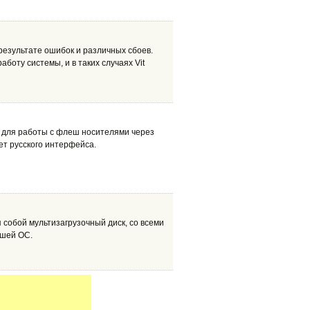
результате ошибок и различных сбоев.
оту системы, и в таких случаях Vit
а для работы с флеш носителями через
ет русского интерфейса.
 собой мультизагрузочный диск, со всеми
вшей ОС.