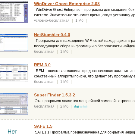
WinDriver Ghost Enterprise 2.08
WinDriver Ghost Enterprise – программа для создания бе
системе. Значительно экономит время, сводя установку д
условно-бесплатная
|
1 Мб
|
NetStumbler 0.4.0
Программа для нахождения WiFi сетей находящихся в ра
последующего сбора информации о безопасности найден
бесплатная
|
1 Мб
|
REM 3.0
REM – поисковая машина, предназначенная заменить ст
собственный алгоритм поиска, что делает эту программу 
бесплатная
|
1 Мб
|
Super Finder 1.5.3.2
Эта программа является мощнейшей заменой встроенной
бесплатная
|
2 Мб
|
SAFE 1.5
SAFE1.1 Программа предназначенна для сокрытия инфо