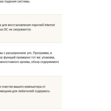
чае падения системы.
а для восстановления паролей Internet
ша ОС не загружается.
ы с расширением .prs. Программа, в
ор функций примерно тот же: упаковка,
 многотомного архива, обзор содержимого
е очистки вашего компьютера от
 помощник для любителей содержать