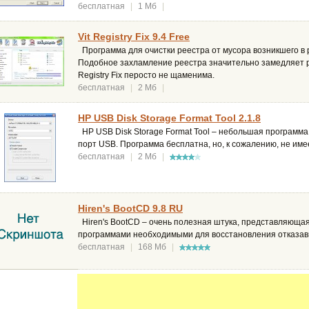
бесплатная
|
1 Мб
|
Vit Registry Fix 9.4 Free
Программа для очистки реестра от мусора возникшего в 
Подобное захламление реестра значительно замедляет раб
Registry Fix перосто не щаменима.
бесплатная
|
2 Мб
|
HP USB Disk Storage Format Tool 2.1.8
HP USB Disk Storage Format Tool – небольшая программ
порт USB. Программа бесплатна, но, к сожалению, не име
бесплатная
|
2 Мб
|
Hiren's BootCD 9.8 RU
Hiren's BootCD – очень полезная штука, представляющая
программами необходимыми для восстановления отказа
бесплатная
|
168 Мб
|