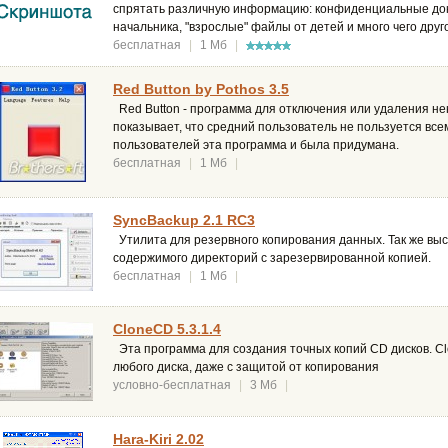
спрятать различную информацию: конфиденциальные док
начальника, "взрослые" файлы от детей и много чего друго
бесплатная
|
1 Мб
|
Red Button by Pothos 3.5
Red Button - программа для отключения или удаления н
показывает, что средний пользователь не пользуется все
пользователей эта программа и была придумана.
бесплатная
|
1 Мб
|
SyncBackup 2.1 RC3
Утилита для резервного копирования данных. Так же выс
содержимого директорий с зарезервированной копией.
бесплатная
|
1 Мб
|
CloneCD 5.3.1.4
Эта программа для создания точных копий CD дисков. C
любого диска, даже с защитой от копирования
условно-бесплатная
|
3 Мб
|
Hara-Kiri 2.02