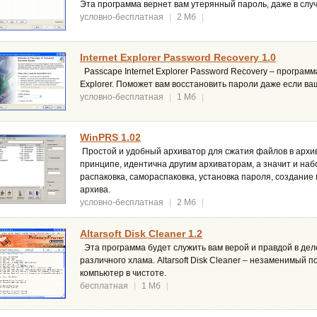
Эта программа вернет вам утерянный пароль, даже в слу
условно-бесплатная
|
2 Мб
|
Internet Explorer Password Recovery 1.0
Passcape Internet Explorer Password Recovery – программ
Explorer. Поможет вам восстановить пароли даже если ва
условно-бесплатная
|
1 Мб
|
WinPRS 1.02
Простой и удобный архиватор для сжатия файлов в архив
принципе, идентична другим архиваторам, а значит и наб
распаковка, самораспаковка, установка пароля, создание
архива.
условно-бесплатная
|
2 Мб
|
Altarsoft Disk Cleaner 1.2
Эта программа будет служить вам верой и правдой в дел
различного хлама. Altarsoft Disk Cleaner – незаменимый
компьютер в чистоте.
бесплатная
|
1 Мб
|