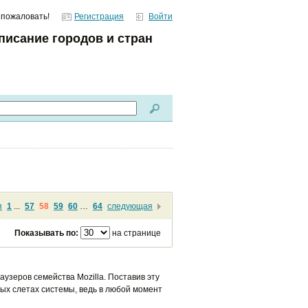
 пожаловать!
Регистрация
Войти
писание городов и стран
я
1
...
57
58
59
60
…
64
следующая
Показывать по:
на странице
зеров семейства Mozilla. Поставив эту
ых слетах системы, ведь в любой момент