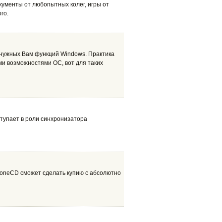
ументы от любопытных колег, игры от
го.
енужных Вам функций Windows. Практика
ми возможностями ОС, вот для таких
тупает в роли синхронизатора
loneCD сможет сделать купию с абсолютно