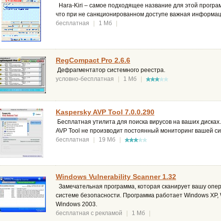
Hara-Kiri – самое подходящее название для этой програ
что при не санкционированном доступе важная информац
бесплатная
|
1 Мб
|
RegCompact Pro 2.6.6
Дефрагментатор системного реестра.
условно-бесплатная
|
1 Мб
|
Kaspersky AVP Tool 7.0.0.290
Бесплатная утилита для поиска вирусов на ваших дисках.
AVP Tool не производит постоянный мониторинг вашей с
бесплатная
|
19 Мб
|
Windows Vulnerability Scanner 1.32
Замечательная программа, которая сканирует вашу опер
системе безопасности. Программа работает Windows XP, W
Windows 2003.
бесплатная с рекламой
|
1 Мб
|