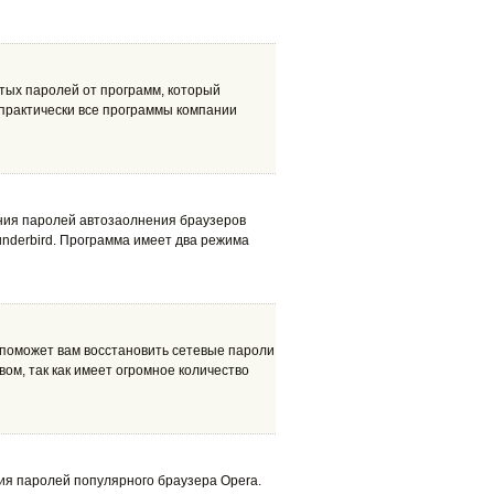
тых паролей от программ, который
 практически все программы компании
ения паролей автозаолнения браузеров
Thunderbird. Программа имеет два режима
 поможет вам восстановить сетевые пароли
ом, так как имеет огромное количество
ия паролей популярного браузера Opera.