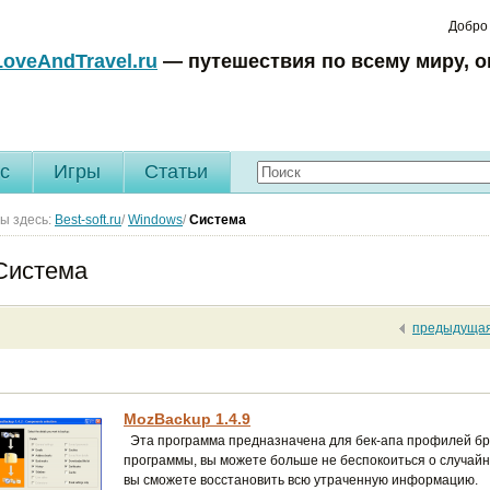
Добро
LoveAndTravel.ru
— путешествия по всему миру, о
c
Игры
Статьи
ы здесь:
Best-soft.ru
/
Windows
/
Система
Система
предыдуща
MozBackup 1.4.9
Эта программа предназначена для бек-апа профилей брау
программы, вы можете больше не беспокоиться о случайн
вы сможете восстановить всю утраченную информацию.