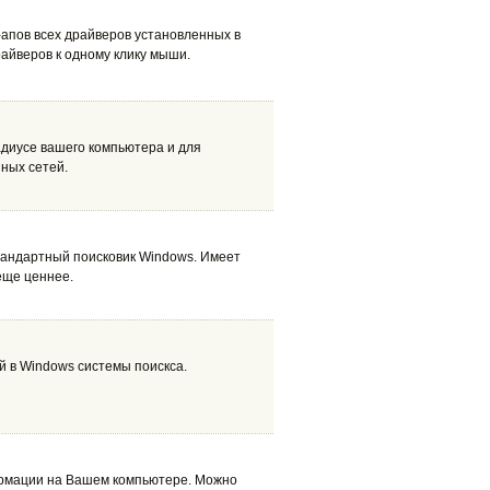
к-апов всех драйверов установленных в
райверов к одному клику мыши.
диусе вашего компьютера и для
ных сетей.
андартный поисковик Windows. Имеет
еще ценнее.
 в Windows системы поискса.
рмации на Вашем компьютере. Можно