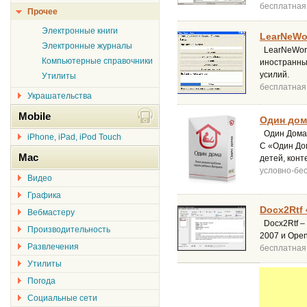
бесплатная
Прочее
Электронные книги
LearNeWo
Электронные журналы
LearNeWord
Компьютерные справочники
иностранны
усилий.
Утилиты
бесплатная
Украшательства
Mobile
Один дом
Один Дома 
iPhone, iPad, iPod Touch
С «Один До
Mac
детей, конт
условно-бе
Видео
Графика
Docx2Rtf 
Вебмастеру
Docx2Rtf –
Производительность
2007 и OpenO
Развлечения
бесплатная
Утилиты
Погода
Социальные сети