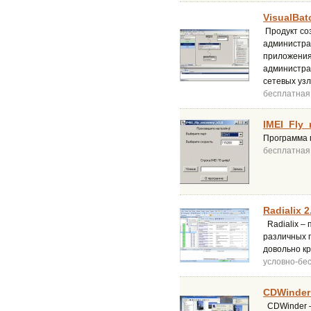
VisualBat
Продукт со
администра
приложения
администра
сетевых узл
бесплатная
IMEI_Fly_
Программа 
бесплатная
Radialix 2
Radialix –
различных 
довольно к
условно-бе
CDWinder 
CDWinder –