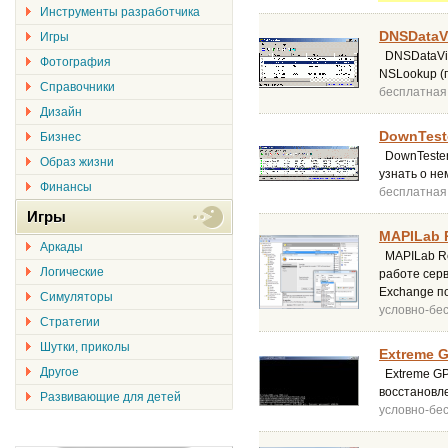
Инструменты разработчика
DNSDataV
Игры
DNSDataVie
Фотография
NSLookup (
Справочники
бесплатная
Дизайн
DownTeste
Бизнес
DownTester
Образ жизни
узнать о н
Финансы
бесплатная
Игры
MAPILab R
Аркады
MAPILab Re
Логические
работе сер
Exchange п
Симуляторы
условно-бе
Стратегии
Шутки, приколы
Extreme G
Другое
Extreme GP
восстановл
Развивающие для детей
условно-бе