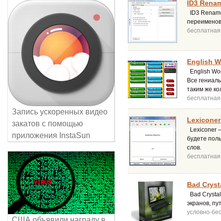
ID3 Rename
ID3 Rename
переименова
бесплатная
English W
English Wor
Все гениаль
таким же ко
бесплатная
Запись ускоренных видео
Lexiconer
закатов с помощью
Lexiconer –
приложения InstaSun
будете поль
слов.
бесплатная
Bad Crysta
Bad Crysta
экранов, пу
условно-бе
США объявили награду в