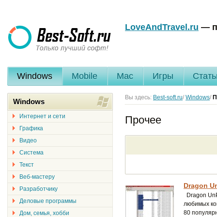
LoveAndTravel.ru
— п
Windows
Mobile
Mac
Игры
Стать
Вы здесь:
Best-soft.ru
/
Windows
/
П
Windows
Интернет и сети
Прочее
Графика
Видео
Система
Текст
Веб-мастеру
Dragon Un
Разработчику
Dragon UnP
Деловые программы
любимых ко
80 популярн
Дом, семья, хобби