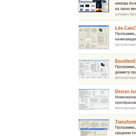
никогда бол
на своих ме
условно-бе
Lite-CalcI
Программа 
начинающи
бесплатная
ExcellentI
Программа 
диаметр про
бесплатная
Design too
Инженерная
преобразов
бесплатная
Transforme
Программа 
среднюю то