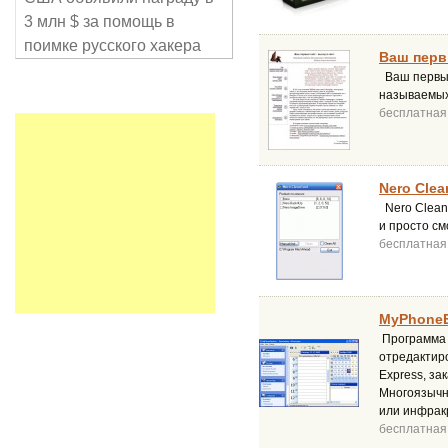
3 млн $ за помощь в
поимке русского хакера
Ваш перв
Ваш первый 
называемых 
бесплатная
Nero Clea
Nero Clean
и просто с
бесплатная
MyPhoneEx
Программа 
отредактиро
Express, за
Многоязычны
или инфракр
бесплатная