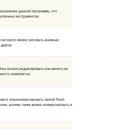
назначение данной программы, это
различных инструментов.
ю которого можно рисовать книжные
 другое.
лы нельзя редактировать или менять их
жность появляется.
 можете переконвертировать любой Flash
ление, ролики также можно конвертировать в