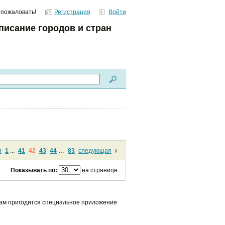
 пожаловать!
Регистрация
Войти
писание городов и стран
я
1
...
41
42
43
44
…
83
следующая
Показывать по:
на странице
вам пригодится специальное приложение