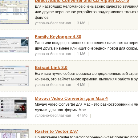
Direct Audio Converter and CD Ripper 2.0.7.0
Для настоящих меломанов очень важно качество звучания
или другое переносное устройство поддерживает тольк
файлов.
условно-бесплатная
|
3 Мб
|
Family Keylogger 4.80
Рано или поздно, во многих отношениях начинается пери
друг друга в измене или ищут очередной повод для ссоры.
условно-бесплатная
|
1 Мб
|
Extract Link 3.0
Если вам нужно собрать ссылки с определенных веб стра
конечно, это займет много времени, выполняя работу в ру
условно-бесплатная
|
4 Мб
|
Movavi Video Converter для Mac 4
Movavi Video Converter для Mac - это разносторонний и 
музыки, для платформы Mac.
условно-бесплатная
|
47 Мб
|
Raster to Vector 2.97
Приложение Raster to Vector особенно будет полезно про