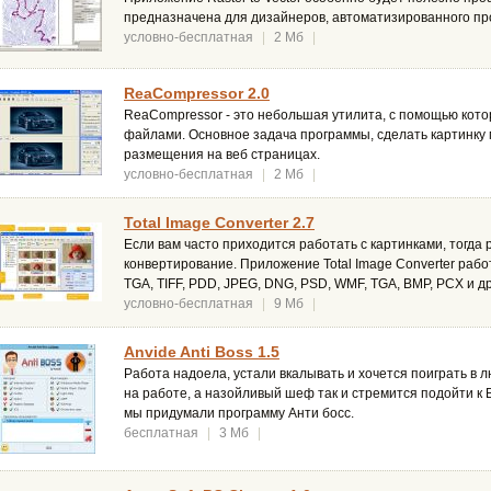
предназначена для дизайнеров, автоматизированного п
условно-бесплатная
|
2 Мб
|
ReaCompressor 2.0
ReaCompressor - это небольшая утилита, с помощью кото
файлами. Основное задача программы, сделать картинку
размещения на веб страницах.
условно-бесплатная
|
2 Мб
|
Total Image Converter 2.7
Если вам часто приходится работать с картинками, тогда
конвертирование. Приложение Total Image Converter рабо
TGA, TIFF, PDD, JPEG, DNG, PSD, WMF, TGA, BMP, PCX и д
условно-бесплатная
|
9 Мб
|
Anvide Anti Boss 1.5
Работа надоела, устали вкалывать и хочется поиграть в 
на работе, а назойливый шеф так и стремится подойти к В
мы придумали программу Анти босс.
бесплатная
|
3 Мб
|