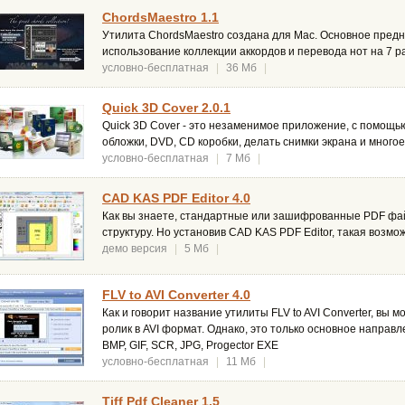
ChordsMaestro 1.1
Утилита ChordsMaestro создана для Mac. Основное пред
использование коллекции аккордов и перевода нот на 7 
условно-бесплатная
|
36 Мб
|
Quick 3D Cover 2.0.1
Quick 3D Cover - это незаменимое приложение, с помощь
обложки, DVD, CD коробки, делать снимки экрана и многое
условно-бесплатная
|
7 Мб
|
CAD KAS PDF Editor 4.0
Как вы знаете, стандартные или зашифрованные PDF фай
структуру. Но установив CAD KAS PDF Editor, такая возмо
демо версия
|
5 Мб
|
FLV to AVI Converter 4.0
Как и говорит название утилиты FLV to AVI Converter, вы
ролик в AVI формат. Однако, это только основное направ
BMP, GIF, SCR, JPG, Progector EXE
условно-бесплатная
|
11 Мб
|
Tiff Pdf Cleaner 1.5