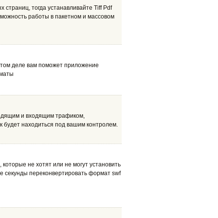
 страниц, тогда устанавливайте Tiff Pdf
зможность работы в пакетном и массовом
 этом деле вам поможет приложение
рматы
ходящим и входящим трафиком,
 будет находиться под вашим контролем.
 которые не хотят или не могут установить
е секунды переконвертировать формат swf