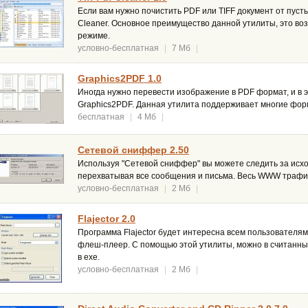
Если вам нужно почистить PDF или TIFF документ от пустых
Cleaner. Основное преимущество данной утилиты, это во
режиме.
условно-бесплатная
|
7 Мб
|
Graphics2PDF 1.0
Иногда нужно перевести изображение в PDF формат, и в
Graphics2PDF. Данная утилита поддерживает многие фо
бесплатная
|
4 Мб
|
Сетевой сниффер 2.50
Используя "Сетевой сниффер" вы можете следить за ис
перехватывая все сообщения и письма. Весь WWW трафик
условно-бесплатная
|
2 Мб
|
Flajector 2.0
Программа Flajector будет интересна всем пользователям,
флеш-плеер. С помощью этой утилиты, можно в считанны
в exe.
условно-бесплатная
|
2 Мб
|