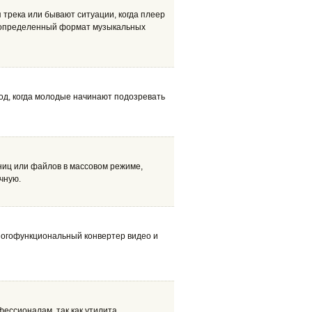
 трека или бывают ситуации, когда плеер
о определенный формат музыкальных
од, когда молодые начинают подозревать
ниц или файлов в массовом режиме,
чную.
многофункциональный конвертер видео и
фессионалам, так как утилита