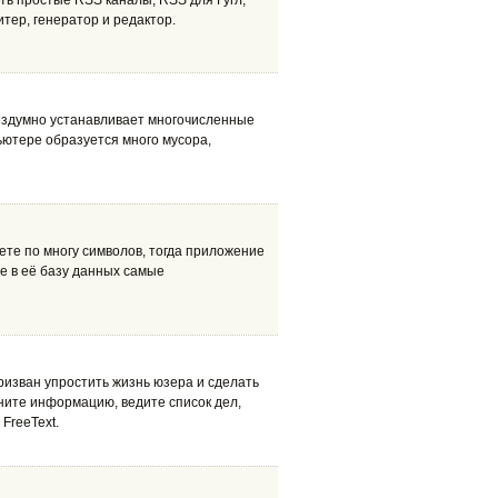
ь простые RSS каналы, RSS для Гугл,
тер, генератор и редактор.
 бездумно устанавливает многочисленные
ьютере образуется много мусора,
аете по многу символов, тогда приложение
те в её базу данных самые
ризван упростить жизнь юзера и сделать
ните информацию, ведите список дел,
FreeText.