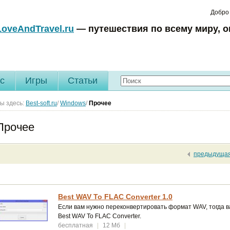
Добро
LoveAndTravel.ru
— путешествия по всему миру, о
c
Игры
Статьи
ы здесь:
Best-soft.ru
/
Windows
/
Прочее
Прочее
предыдуща
Best WAV To FLAC Converter 1.0
Если вам нужно переконвертировать формат WAV, тогда 
Best WAV To FLAC Converter.
бесплатная
|
12 Мб
|