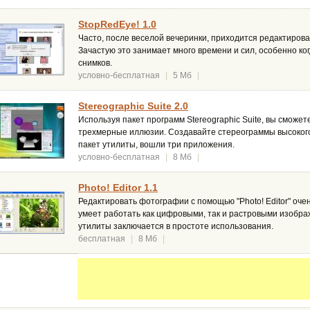
StopRedEye! 1.0
Часто, после веселой вечеринки, приходится редактирова
Зачастую это занимает много времени и сил, особенно ко
снимков.
условно-бесплатная
|
5 Мб
|
Stereographic Suite 2.0
Используя пакет программ Stereographic Suite, вы сможе
трехмерные иллюзии. Создавайте стереограммы высокого
пакет утилиты, вошли три приложения.
условно-бесплатная
|
8 Мб
|
Photo! Editor 1.1
Редактировать фотографии с помощью "Photo! Editor" оче
умеет работать как цифровыми, так и растровыми изобр
утилиты заключается в простоте использования.
бесплатная
|
8 Мб
|