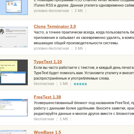
С помощью программы RSS Channel Writer можно создават
iTunes RSS и другие. Данная утилита одновременно сабми
условно-бесплатная
|
2 Мб
|
Clone Terminator 3.0
Часто, а точнее практически всегда, когда пользователь
приложения и забывает их своевременно удалять, в комп
мешающие общей производительности системы.
условно-бесплатная
|
3 Мб
|
TypeText 1.10
Если вы часто работаете с текстом, и каждый день печат
TypeText будет помогать вам. Установите утилиту и внеси
распространённые и употребляемые слова.
бесплатная
|
1 Мб
|
FreeText 1.38
Усовершенствованный блокнот под названием FreeText, п
работу с данными более удобными. Вносите заметки, хра
редактируйте данные и многое другое вместе с блокнотом 
бесплатная
|
1 Мб
|
WowBase 1.5