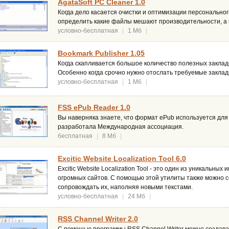
AgataSoft PC Cleaner 1.0
Когда дело касается очистки и оптимизации персональног
определить какие файлы мешают производительности, а к
условно-бесплатная
|
1 Мб
|
Bookmark Publisher 1.05
Когда скапливается большое количество полезных закладо
Особенно когда срочно нужно отослать требуемые закладк
условно-бесплатная
|
1 Мб
|
FSS ePub Reader 1.0
Вы наверняка знаете, что формат ePub используется для
разработала Международная ассоциация.
бесплатная
|
8 Мб
|
Excitic Website Localization Tool 6.0
Excitic Website Localization Tool - это один из уникальны
огромных сайтов. С помощью этой утилиты также можно 
сопровождать их, наполняя новыми текстами.
условно-бесплатная
|
24 Мб
|
RSS Channel Writer 2.0