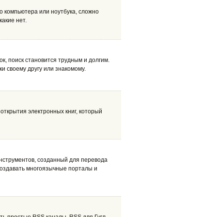
о компьютера или ноутбука, сложно
акие нет.
к, поиск становится трудным и долгим.
и своему другу или знакомому.
 открытия электронных книг, который
х инструментов, созданный для перевода
создавать многоязычные порталы и