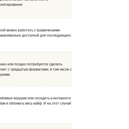
роектирования
рой можно работать с графическими
 максимально доступной для последующего
 рано или поздно потребуется сделать
тает с тридцатью форматами, в том числе с
ругими.
любимые игрушки или посидеть в интернете
ам и обломать весь кайф. И на этот случай