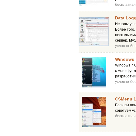
бесплатная
Data Logg
Используя п
Более того,
нескольким
сервер, My
условно-бе
Windows 7
Windows 7 C
с Aero функ
разработчи
условно-бе
CSMenu 1
Если вы пом
советуем у
бесплатная