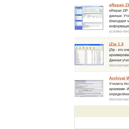
eRepair ZI
eRepair ZI
данные. Ути
благодаря 
информаци
условно-бе
jZip 1,3
jZip - это 
архивирован
Данная ути
бесплатная
Archival W
Утилита Arc
архивами. 
определённо
бесплатная