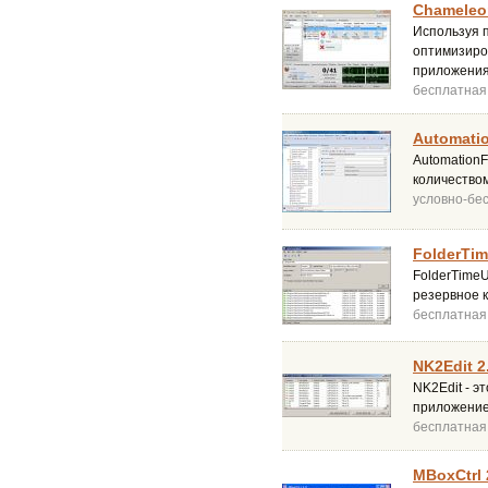
Chameleon
Используя п
оптимизиро
приложения
бесплатная
Automatio
Automation
количеством
условно-бе
FolderTim
FolderTimeU
резервное к
бесплатная
NK2Edit 2
NK2Edit - э
приложение
бесплатная
MBoxCtrl 