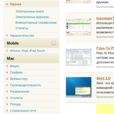
вручную.
Прочее
бесплатная
Электронные книги
Электронные журналы
Icecream 
Компьютерные справочники
Используя I
различные ф
Утилиты
возможност
Украшательства
бесплатная
Mobile
Files To 
iPhone, iPad, iPod Touch
Files To P
нетбуки, ко
Mac
дополнител
Видео
бесплатная
Графика
Sent 1.0
Вебмастеру
Sent - это 
Производительность
командной 
Развлечения
пользовател
бесплатная
Утилиты
Погода
Социальные сети