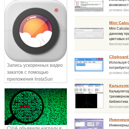
возможност
условно-бе
Mini Calcu
Mini Calcul
данному пр
цветовых от
бесплатная
Clipboard 
Используя C
Запись ускоренных видео
потребуется
закатов с помощью
условно-бе
приложения InstaSun
Калькуля
Калькулятор
трехмерном
библиотека
бесплатная
Инженерн
Инженерный
США объявили награду в