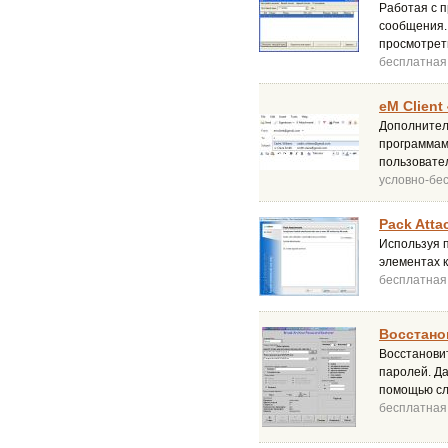
Работая с п
сообщения. 
просмотреть
бесплатная
eM Client 
Дополнитель
программам
пользовате
условно-бе
Pack Atta
Используя п
элементах к
бесплатная
Восстано
Восстановит
паролей. Да
помощью сл
бесплатная