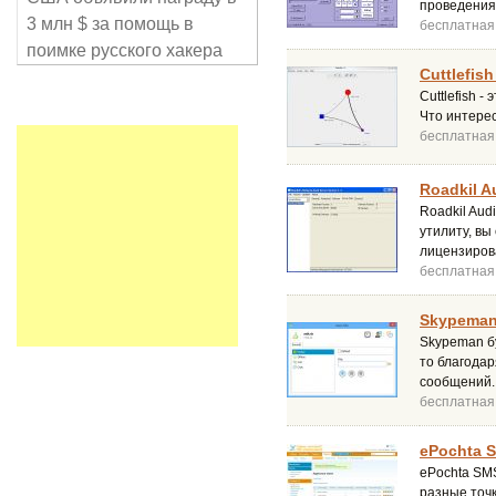
проведения
3 млн $ за помощь в
бесплатная
поимке русского хакера
Cuttlefish
Cuttlefish 
Что интерес
бесплатная
Roadkil Au
Roadkil Aud
утилиту, вы
лицензиров
бесплатная
Skypeman
Skypeman бу
то благода
сообщений.
бесплатная
ePochta S
ePochta SM
разные точк