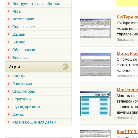
Инструменты разработчика
Игры
CwType mo
Фотография
CwType mor
Справочники
можно пере
Управление
Дизайн
бесплатная
Бизнес
Образ жизни
MorsePlay
Финансы
С помощью M
соответству
Игры
колонки.
Аркады
бесплатная
Логические
Моя теле
Симуляторы
Моя телефо
Стратегии
телефонного
Шутки, приколы
записать но
другими пр
Другое
бесплатная
Развивающие для детей
SeaTTY 1.
Используя 