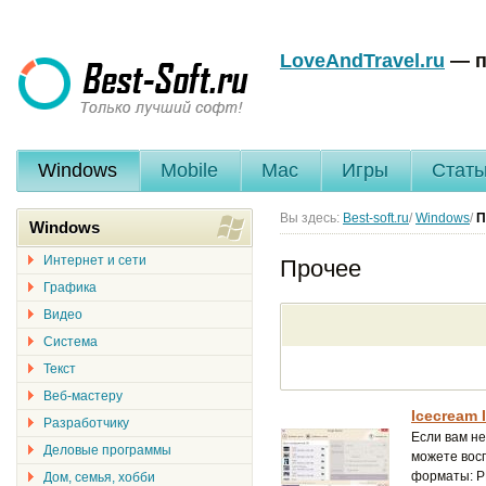
LoveAndTravel.ru
— п
Windows
Mobile
Mac
Игры
Стать
Вы здесь:
Best-soft.ru
/
Windows
/
П
Windows
Интернет и сети
Прочее
Графика
Видео
Система
Текст
Веб-мастеру
Icecream 
Разработчику
Если вам н
Деловые программы
можете вос
форматы: P
Дом, семья, хобби