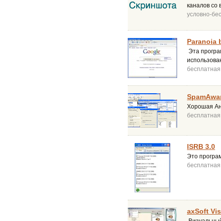
каналов со 
условно-бе
Paranoia 
Эта програ
использова
бесплатная
SpamAwar
Хорошая Ан
бесплатная
ISRB 3.0
Это програм
бесплатная
axSoft Vi