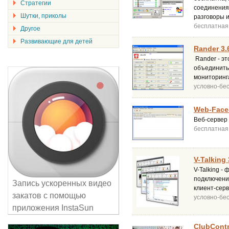
Стратегии
соединения
Шутки, приколы
разговоры и 
бесплатная
Другое
Развивающие для детей
Rander 3.
Rander - э
объединить
мониторинг
условно-бе
Web-Face-
Веб-сервер
бесплатная
V-Talking
V-Talking -
подключени
Запись ускоренных видео
клиент-серв
закатов с помощью
условно-бе
приложения InstaSun
ClubContr