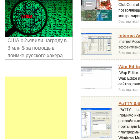
ClubContro
позволяюща
контролиро
бесплатная
Internet 
США объявили награду в
Internet Ac
эффективно
3 млн $ за помощь в
бесплатная
поимке русского хакера
Wap Editor
Wap Editor
Wap Editor
сайтов, вкл
бесплатная
PuTTY 0.
PuTTY — сво
(помимо ин
разрабатыва
порты для 
платформы,
Windows Mob