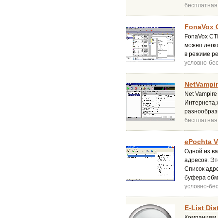
бесплатная
FonaVox C
FonaVox CT
можно легко
в режиме р
условно-бе
NetVampir
Net Vampire
Интернета,
разнообраз
бесплатная
ePochta Ve
Одной из ва
адресов. Э
Список адре
буфера обм
условно-бе
E-List Dis
Компаниям 