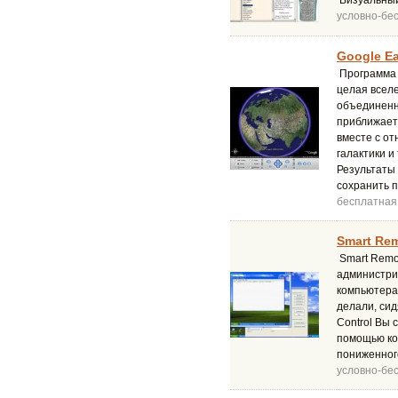
Визуальный
условно-бе
Google Ea
Программа 
целая вселе
объединенн
приближает
вместе с от
галактики и
Результаты 
сохранить 
бесплатная
Smart Rem
Smart Remot
администри
компьютера,
делали, си
Control Вы
помощью ко
пониженног
условно-бе