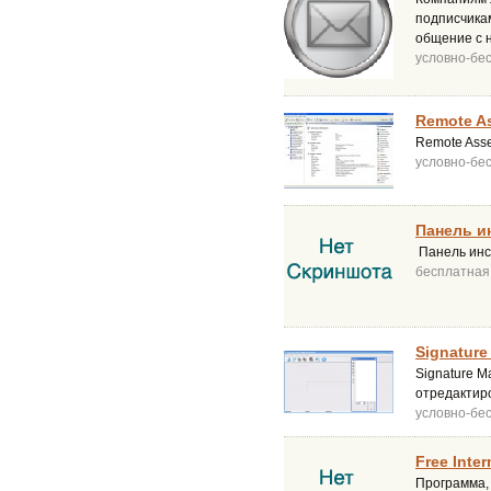
подписчика
общение с н
условно-бе
Remote As
Remote Asse
условно-бе
Панель и
Панель инс
бесплатная
Signature
Signature M
отредактиро
условно-бе
Free Inter
Программа,