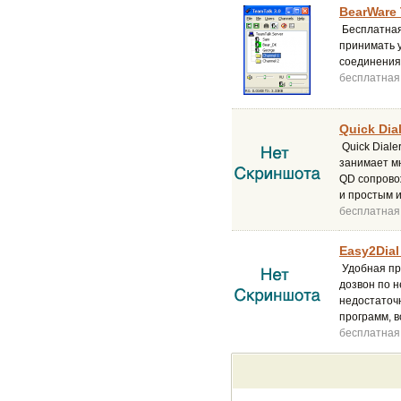
BearWare 
Бесплатная
принимать у
соединения
бесплатная
Quick Dial
Quick Dial
занимает мн
QD сопрово
и простым 
бесплатная
Easy2Dial 
Удобная про
дозвон по 
недостаточн
программ, в
бесплатная