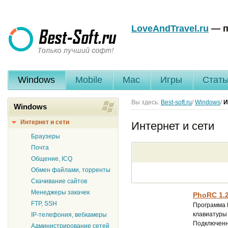
LoveAndTravel.ru
— п
Windows
Mobile
Mac
Игры
Стать
Вы здесь:
Best-soft.ru
/
Windows
/
И
Windows
Интернет и сети
Интернет и сети
Браузеры
Почта
Общение, ICQ
Обмен файлами, торренты
Скачивание сайтов
Менеджеры закачек
PhoRC 1.2
FTP, SSH
Программа 
клавиатуры
IP-телефония, вебкамеры
Подключенны
Администрирование сетей