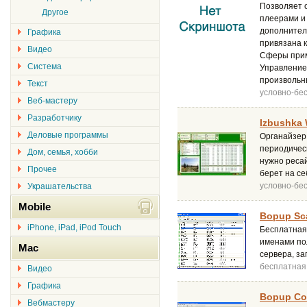
Позволяет 
Другое
плеерами и
дополнител
Графика
привязана 
Видео
Сферы прим
Система
Управление
произвольн
Текст
условно-бе
Веб-мастеру
Разработчику
Izbushka 
Деловые программы
Органайзер 
периодическ
Дом, семья, хобби
нужно ресай
Прочее
берет на се
условно-бе
Украшательства
Mobile
Bopup Sca
iPhone, iPad, iPod Touch
Бесплатная
именами по
Mac
сервера, з
бесплатная
Видео
Графика
Bopup Com
Вебмастеру