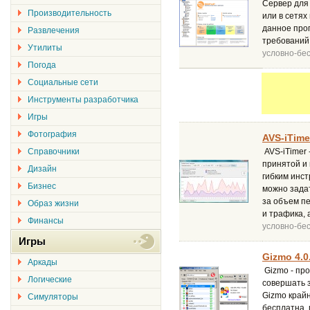
Сервер для
Производительность
или в сетях
данное про
Развлечения
требований
Утилиты
условно-бе
Погода
Социальные сети
Инструменты разработчика
Игры
Фотография
AVS-iTime
Справочники
AVS-iTimer 
принятой и
Дизайн
гибким инс
Бизнес
можно задат
за объем п
Образ жизни
и трафика, 
Финансы
условно-бе
Игры
Gizmo 4.0
Аркады
Gizmo - про
Логические
совершать з
Gizmo край
Симуляторы
бесплатна, 