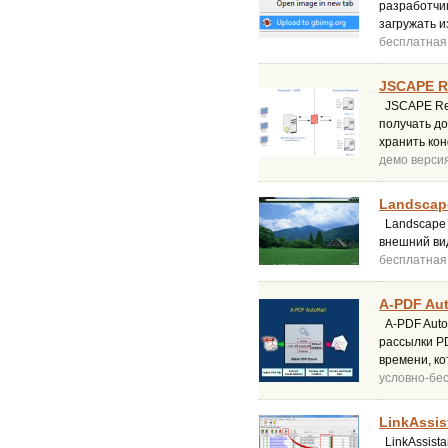
разработчи
загружать и
бесплатная
JSCAPE Re
JSCAPE Rev
получать до
хранить ко
демо верси
Landscap
Landscape 
внешний ви
бесплатная
A-PDF Aut
A-PDF Auto
рассылки PD
времени, к
условно-бе
LinkAssis
LinkAssista