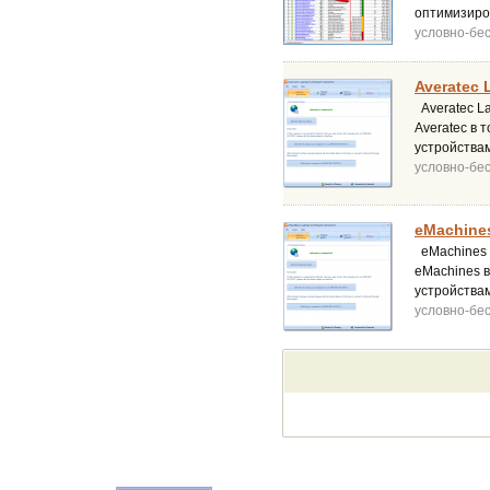
оптимизиров
условно-бе
Averatec 
Averatec La
Averatec в 
устройства
условно-бе
eMachines
eMachines L
eMachines в
устройства
условно-бе