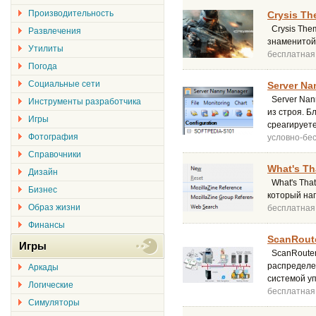
Производительность
Crysis Th
Crysis The
Развлечения
знаменитой 
Утилиты
бесплатная
Погода
Социальные сети
Server Na
Server Nan
Инструменты разработчика
из строя. Б
Игры
среагируете
Фотография
условно-бе
Справочники
What's Th
Дизайн
What's That
Бизнес
который нап
Образ жизни
бесплатная
Финансы
ScanRoute
Игры
ScanRouter
распределен
Аркады
системой у
Логические
бесплатная
Симуляторы