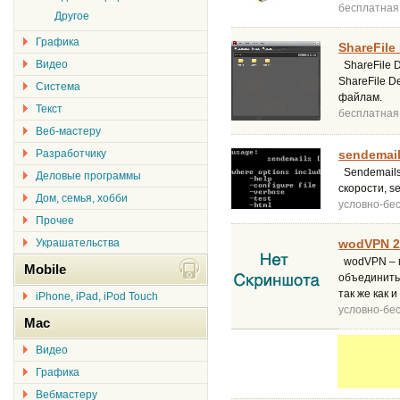
бесплатная
Другое
Графика
ShareFile
Видео
ShareFile 
ShareFile D
Система
файлам.
Текст
бесплатная
Веб-мастеру
Разработчику
sendemail
Sendemails
Деловые программы
скорости, s
Дом, семья, хобби
условно-бе
Прочее
Украшательства
wodVPN 2
wodVPN – м
Mobile
объединить
так же как 
iPhone, iPad, iPod Touch
условно-бе
Mac
Видео
Графика
Вебмастеру