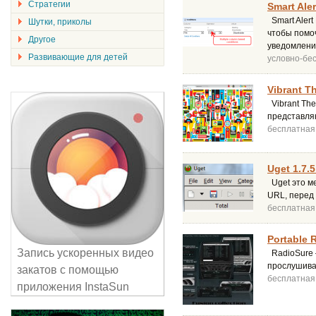
Стратегии
Smart Aler
Smart Alert
Шутки, приколы
чтобы помо
Другое
уведомлени
Развивающие для детей
условно-бе
Vibrant T
Vibrant The
представля
бесплатная
Uget 1.7.5
Uget это ме
URL, перед 
бесплатная
Portable R
Запись ускоренных видео
RadioSure 
прослушива
закатов с помощью
бесплатная
приложения InstaSun