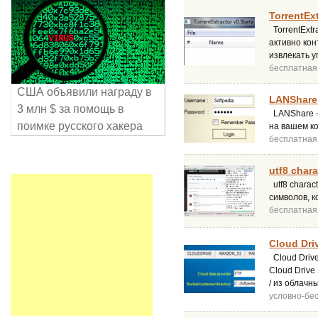
TorrentExt
TorrentExtr
активно кон
извлекать 
бесплатная
США объявили награду в
LANShare 
3 млн $ за помощь в
LANShare –
поимке русского хакера
на вашем к
бесплатная
utf8 chara
utf8 charac
символов, к
бесплатная
Cloud Driv
Cloud Drive
Cloud Drive
/ из облачн
условно-бе