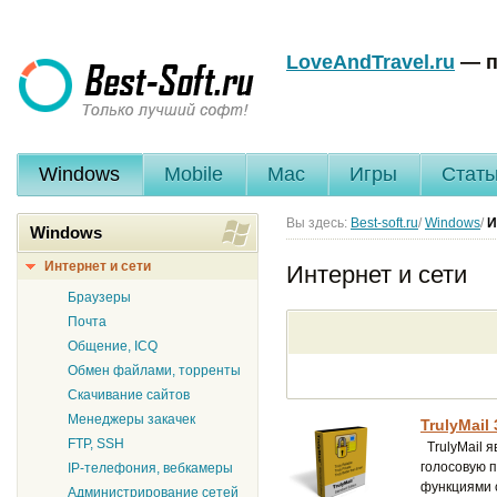
LoveAndTravel.ru
— п
Windows
Mobile
Mac
Игры
Стать
Вы здесь:
Best-soft.ru
/
Windows
/
И
Windows
Интернет и сети
Интернет и сети
Браузеры
Почта
Общение, ICQ
Обмен файлами, торренты
Скачивание сайтов
Менеджеры закачек
TrulyMail 
FTP, SSH
TrulyMail я
голосовую 
IP-телефония, вебкамеры
функциями 
Администрирование сетей