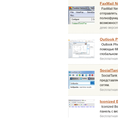
FaxMail N
FaxMail Net
отправлять 
полнофункц
возможност
демо верси
Outlook P
Outlook Ph
помощью Mic
глобальном 
бесплатная
SocialTan
SocialTank 
представля
сетям.
бесплатная
Iconized 
Iconized B
панель с в
бесплатная