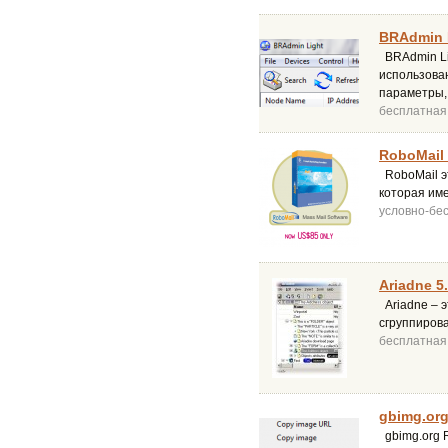
BRAdmin L
BRAdmin Li
использован
параметры, 
бесплатная
RoboMail 
RoboMail э
которая им
условно-бе
Ariadne 5
Ariadne – э
сгруппирова
бесплатная
gbimg.org
gbimg.org R