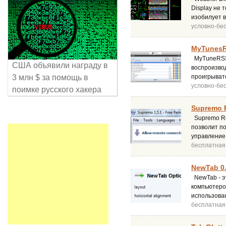
Display не 
изобилует 
условно-бе
MyTunesR
MyTuneRSS 
США объявили награду в
воспроизво
3 млн $ за помощь в
проигрыват
условно-бе
поимке русского хакера
Supremo R
Supremo Re
позволит п
управление
бесплатная
NewTab 0.
NewTab - э
компьютеров
использова
бесплатная