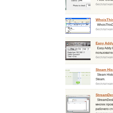
бесплатная
WhoisThi
WhoisThisD
бесплатная
Easy Addy
Easy Addy 
пользовате
бесплатная
Steam His
Steam Histo
Steam.
бесплатная
StreamDes
StreamDesk
многих пров
рабочего ст