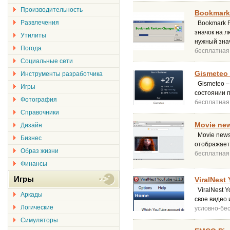
Производительность
Bookmark 
Развлечения
Bookmark Fa
значок на л
Утилиты
нужный зна
Погода
бесплатная
Социальные сети
Gismeteo 
Инструменты разработчика
Gismeteo –
Игры
состоянии 
Фотография
бесплатная
Справочники
Movie new
Дизайн
Movie news 
Бизнес
отображает
Образ жизни
бесплатная
Финансы
Игры
ViralNest
ViralNest 
Аркады
свое видео 
Логические
условно-бе
Симуляторы