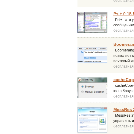
бесплатная
Psi+ 0.15
Psi+ - это
сообщениям
бесплатная
Boomerang
Boomerang 
позволяет 
почтовый я
бесплатная
cacheCopy
cacheCopy 
кэша браузе
бесплатная
MessRes 
MessRes эт
управлять и
бесплатная