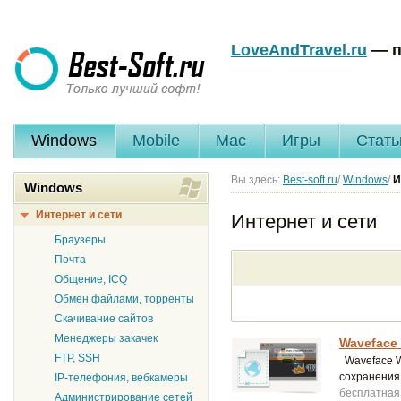
LoveAndTravel.ru
— п
Windows
Mobile
Mac
Игры
Стать
Вы здесь:
Best-soft.ru
/
Windows
/
И
Windows
Интернет и сети
Интернет и сети
Браузеры
Почта
Общение, ICQ
Обмен файлами, торренты
Скачивание сайтов
Менеджеры закачек
Waveface 
FTP, SSH
Waveface W
сохранения
IP-телефония, вебкамеры
бесплатная
Администрирование сетей