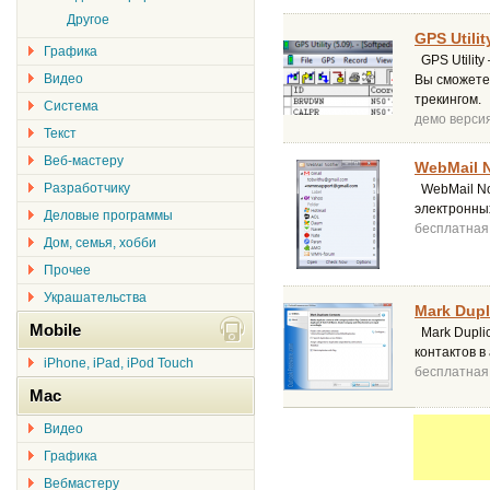
Другое
GPS Utilit
Графика
GPS Utilit
Видео
Вы сможете
трекингом.
Система
демо верси
Текст
Веб-мастеру
WebMail No
Разработчику
WebMail Not
электронны
Деловые программы
бесплатная
Дом, семья, хобби
Прочее
Украшательства
Mark Dupl
Mobile
Mark Duplic
контактов в
iPhone, iPad, iPod Touch
бесплатная
Mac
Видео
Графика
Вебмастеру