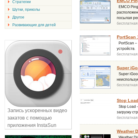
EMCO Ping
Стратегии
EMCO Ping 
Шутки, приколы
расположенн
Другое
посылая ре
бесплатная
Развивающие для детей
PortScan 
PortScan –
устройств.
бесплатная
Super iGoo
Super iGoog
неиспользуе
бесплатная
Stop Load
Stop Load 
Запись ускоренных видео
загрузку ст
закатов с помощью
бесплатная
приложения InstaSun
Weather D
Weather Dis