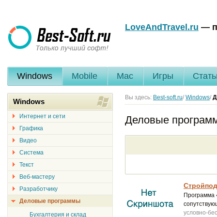
LoveAndTravel.ru
— п
Windows
Mobile
Mac
Игры
Стать
Вы здесь:
Best-soft.ru
/
Windows
/
Д
Windows
Интернет и сети
Деловые програм
Графика
Видео
Система
Текст
Веб-мастеру
Стройпод
Разработчику
Программа 
Деловые программы
сопутствую
условно-бе
Бухгалтерия и склад