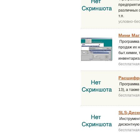
предприятия
различных 
т.п.
условно-бе
Мини Маг
Программа д
продаж их н
быт.химии, 
инвентариза
бесплатная
Расшифро
Программа 
13), а такж
бесплатная
SLS-Диско
Инструмент
дисконтную
бесплатная