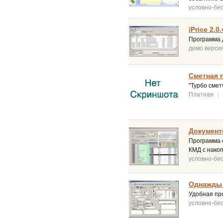
условно-бе
iPrice 2.0.
Программа д
демо верси
Сметная 
"Турбо смет
Платная
|
Документ
Программа 
КМД с нако
условно-бе
Однажды 
Удобная пр
условно-бе