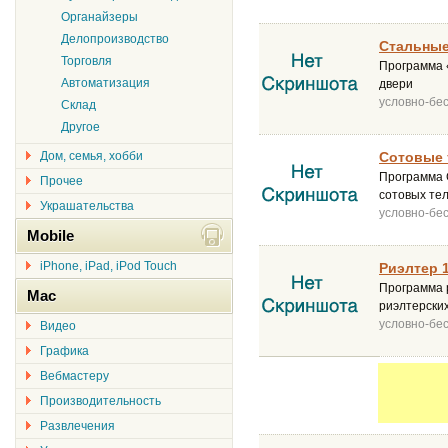
Органайзеры
Делопроизводство
Стальные
Торговля
Программа 
Автоматизация
двери
условно-бе
Склад
Другое
Дом, семья, хобби
Сотовые 
Программа 
Прочее
сотовых те
Украшательства
условно-бе
Mobile
iPhone, iPad, iPod Touch
Риэлтер 1
Программа 
Mac
риэлтерски
условно-бе
Видео
Графика
Вебмастеру
Производительность
Развлечения