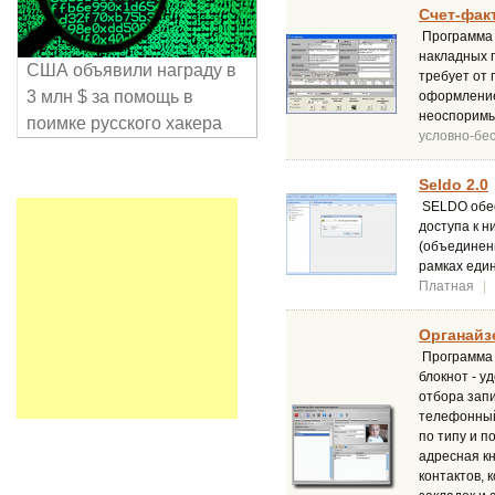
Счет-факт
Программа 
накладных п
США объявили награду в
требует от 
3 млн $ за помощь в
оформление
неоспоримы
поимке русского хакера
условно-бе
Seldo 2.0
SELDO обес
доступа к н
(объединени
рамках еди
Платная
|
Органайзе
Программа 
блокнот - у
отбора запи
телефонный
по типу и п
адресная кн
контактов, 