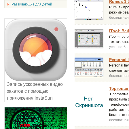
Rumus 1.5
Развивающие для детей
Rumus - пр
режиме реа
бесплатная
iTool: Ве
iTool - про
тех, кто ок
условно-бе
Personal 
Personal In
спекулятив
бесплатная
Запись ускоренных видео
Торговая 
закатов с помощью
Программа 
приложения InstaSun
программа 
телефонов)
работает по
Комплексна
бесплатная