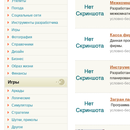
Утилиты
Межкомна
Погода
Разработан
межкомнатн
Социальные сети
условно-бе
Инструменты разработчика
Игры
Касса фи
Фотография
Данная про
Справочники
фирмы.
условно-бе
Дизайн
Бизнес
Образ жизни
Инструме
Разработан
Финансы
планирован
Игры
условно-бе
Аркады
Логические
Загран па
Программа 
Симуляторы
условно-бе
Стратегии
Шутки, приколы
Другое