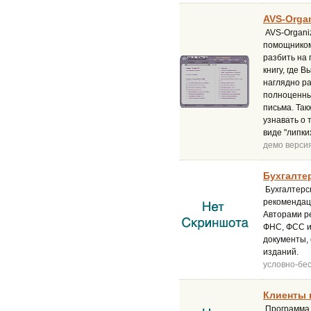
AVS-Organ
AVS-Organi
помощником 
разбить на 
книгу, где 
наглядно ра
полноценный
письма. Так
узнавать о 
виде "липки
демо верси
Бухгалте
Бухгалтерс
рекомендац
Авторами р
ФНС, ФСС и
документы,
изданий.
условно-бе
Клиенты 
Программа 