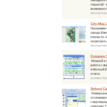
закладок и 
глашатай -
возможность
бесплатная
City-Map 
Программа C
города Южн
поиска по: 
посмотреть
бесплатная
Compare S
Мощный и у
работа с ф
в Microsoft
отчета.
условно-бе
School Ca
Универсаль
отслеживать
с вертикал
событиях. С