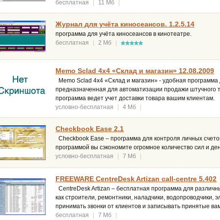
бесплатная
|
11 Мб
|
Журнал для учёта киносеансов. 1.2.5.14
программа для учёта киносеансов в кинотеатре.
бесплатная
|
2 Мб
|
Memo Sclad 4x4 «Склад и магазин» 12.08.2009
Memo Sclad 4x4 «Склад и магазин» - удобная программа 
предназначенная для автоматизации продажи штучного то
программа ведет учет доставки товара вашим клиентам.
условно-бесплатная
|
4 Мб
|
Checkbook Ease 2.1
Checkbook Ease – программа для контроля личных счетов
программой вы сэкономите огромное количество сил и де
условно-бесплатная
|
7 Мб
|
FREEWARE CentreDesk Artizan call-centre 5.402
CentreDesk Artizan – бесплатная программа для различн
как строители, ремонтники, наладчики, водопроводчики, э
принимать звонки от клиентов и записывать принятые в
бесплатная
|
7 Мб
|