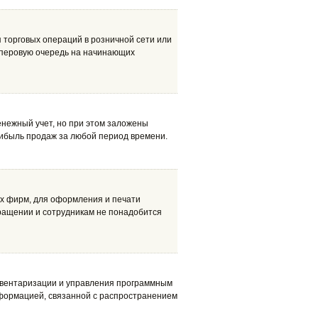
 торговых операций в розничной сети или
 перовую очередь на начинающих
енежный учет, но при этом заложены
рибыль продаж за любой период времени.
их фирм, для оформления и печати
бращении и сотрудникам не понадобится
 инвентаризации и управления программным
формацией, связанной с распространением