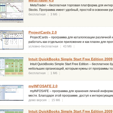
MetaTrader 4.0
MetaTrader – бесплатная торговая платформа для интерн
Stocks. Программа имеет удобный, простой в освоении р
бесплатная
|
3 Мб
|
ProjectCards 2.0
ProjectCards – программа для каталогизации различной
работать как отдельное приложение и как плагин для прог
условно-бесплатная
|
43 Мб
|
Intuit QuickBooks Simple Start Free Edition 2009
Intuit QuickBooks Simple Start Free Edition – бесплатное
небольших организаций, которым нужны от программы т
бесплатная
|
1 Мб
|
myINFOSAFE 2.0
myINFOSAFE – программа для хранения личной информа
месте. Благодаря этой программе, доступ к интересующи
демо версия
|
15 Мб
|
Intuit QuickBooks Simple Start Free Edition 2009