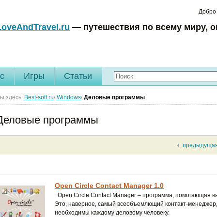
Добро
LoveAndTravel.ru
— путешествия по всему миру, о
c
Игры
Статьи
ы здесь:
Best-soft.ru
/
Windows
/
Деловые программы
Деловые программы
предыдуща
Open Circle Contact Manager 1.0
Open Circle Contact Manager – программа, помогающая в
Это, наверное, самый всеобъемлющий контакт-менеджер,
необходимы каждому деловому человеку.