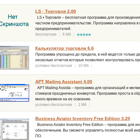
LS · Торговля 2.00
LS • Торговля – бесплатная программа для произведения
частном предпринимательстве. Программа направлена в
предпринимателей.
бесплатная
|
6 Мб
|
Калькулятор торговли 6.6
Программа упрощена до предела, в ней ведется только д
несколько отчетов которые позволяют контролировать п
условно-бесплатная
|
10 Мб
|
APT Mailing Assistant 4.00
APT Mailing Assista – программа для организаций и мелк
стикеров праздничных конвертов. Программа проста в о
много времени на ее освоение.
условно-бесплатная
|
1 Мб
|
Business Aviator Inventory Free Edition 3.20
Business Aviator Inventory Free Edition – программа для
обеспеченьем. Вы сможете управлять полностью всей ин
ПО.