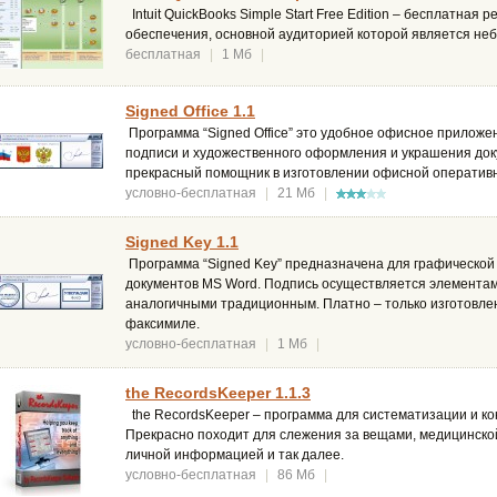
Intuit QuickBooks Simple Start Free Edition – бесплатная
обеспечения, основной аудиторией которой является н
бесплатная
|
1 Мб
|
Signed Office 1.1
Программа “Signed Office” это удобное офисное приложе
подписи и художественного оформления и украшения док
прекрасный помощник в изготовлении офисной оператив
условно-бесплатная
|
21 Мб
|
Signed Key 1.1
Программа “Signed Key” предназначена для графической
документов MS Word. Подпись осуществляется элементам
аналогичными традиционным. Платно – только изготовле
факсимиле.
условно-бесплатная
|
1 Мб
|
the RecordsKeeper 1.1.3
the RecordsKeeper – программа для систематизации и к
Прекрасно походит для слежения за вещами, медицинско
личной информацией и так далее.
условно-бесплатная
|
86 Мб
|