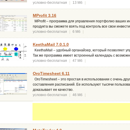
условно-бесплатная
|
13 Мб
|
MProfit 3.16
MProfit – программа для управления портфолио ваших и
продукта вы сможете взять под контроль все свои инвести
условно-бесплатная
|
6 Мб
|
KeethaMail 7.0.1.0
KeethaMail – удобный органайзер, который позволяет уп
Так же программа имеет встроенный календарь с возможн
условно-бесплатная
|
47 Мб
|
OroTimesheet 6.11
OroTimesheet – это простая в использовании с очень д
составления расписаний. Ее используют тысячи пользоват
доказывает ее качество.
условно-бесплатная
|
46 Мб
|