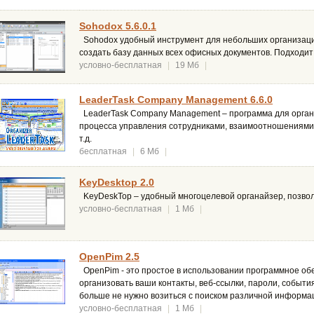
Sohodox 5.6.0.1
Sohodox удобный инструмент для небольших организаций
создать базу данных всех офисных документов. Подходит
условно-бесплатная
|
19 Мб
|
LeaderTask Company Management 6.6.0
LeaderTask Company Management – программа для орган
процесса управления сотрудниками, взаимоотношениями 
т.д.
бесплатная
|
6 Мб
|
KeyDesktop 2.0
KeyDeskTop – удобный многоцелевой органайзер, позво
условно-бесплатная
|
1 Мб
|
OpenPim 2.5
OpenPim - это простое в использовании программное об
организовать ваши контакты, веб-ссылки, пароли, событи
больше не нужно возиться с поиском различной информа
условно-бесплатная
|
1 Мб
|