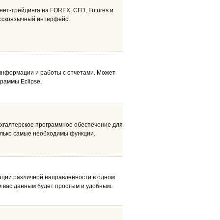
ет-трейдинга на FOREX, CFD, Futures и
усскоязычный интерфейс.
 информации и работы с отчетами. Может
раммы Eclipse.
 бухгалтерское программное обеспечение для
олько самые необходимы функции.
ции различной направленности в одном
м вас данным будет простым и удобным.