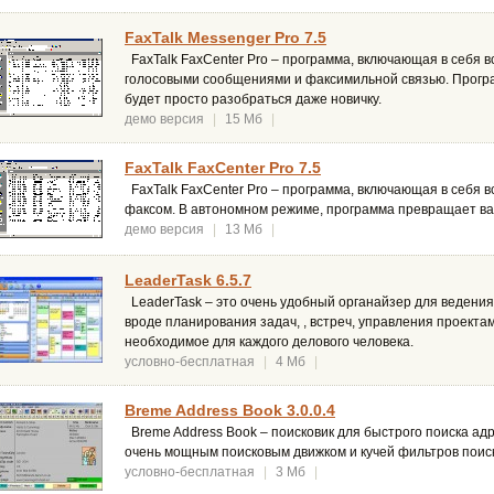
FaxTalk Messenger Pro 7.5
FaxTalk FaxCenter Pro – программа, включающая в себя в
голосовыми сообщениями и факсимильной связью. Програ
будет просто разобраться даже новичку.
демо версия
|
15 Мб
|
FaxTalk FaxCenter Pro 7.5
FaxTalk FaxCenter Pro – программа, включающая в себя в
факсом. В автономном режиме, программа превращает в
демо версия
|
13 Мб
|
LeaderTask 6.5.7
LeaderTask – это очень удобный органайзер для ведени
вроде планирования задач, , встреч, управления проекта
необходимое для каждого делового человека.
условно-бесплатная
|
4 Мб
|
Breme Address Book 3.0.0.4
Breme Address Book – поисковик для быстрого поиска ад
очень мощным поисковым движком и кучей фильтров поис
условно-бесплатная
|
3 Мб
|