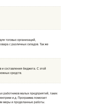
для тоговых организаций,
вара с различных складов. Так же
 и составления бюджета. С этой
нежных средств.
ых работников малых предприятий, таких
лектрики и.д. Программа помогает
ами меры и проделанные работы.