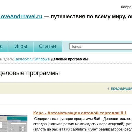
Добро
LoveAndTravel.ru
— путешествия по всему миру, о
c
Игры
Статьи
ы здесь:
Best-soft.ru
/
Windows
/
Деловые программы
Деловые программы
предыдуща
Корс - Автоматизация оптовой торговли 8.1
Содержит все функции программы Лайт. Дополнительно: 
складов (включая режим межскладских перемещений); у
(вплоть до расчета их зарплаты); учет реализаторов (отс