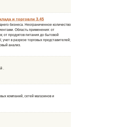
клада и торговли 3.45
еднего бизнеса. Неограниченное количество
клиентами. Область применения: от
; от продуктов питания до бытовой
; учет в разрезе торговых представителей;
овый анализ.
й .
вых компаний, сетей магазинов и