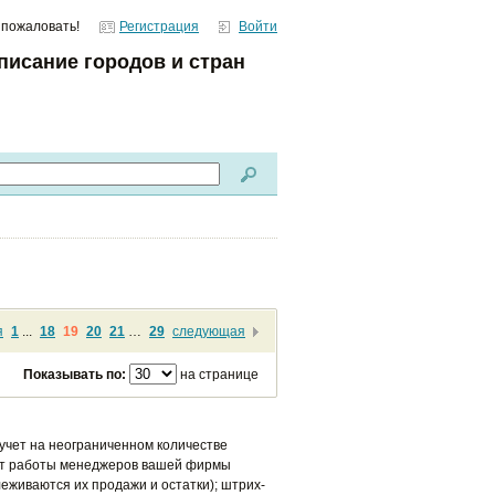
 пожаловать!
Регистрация
Войти
писание городов и стран
я
1
...
18
19
20
21
…
29
следующая
Показывать по:
на странице
учет на неограниченном количестве
чет работы менеджеров вашей фирмы
леживаются их продажи и остатки); штрих-