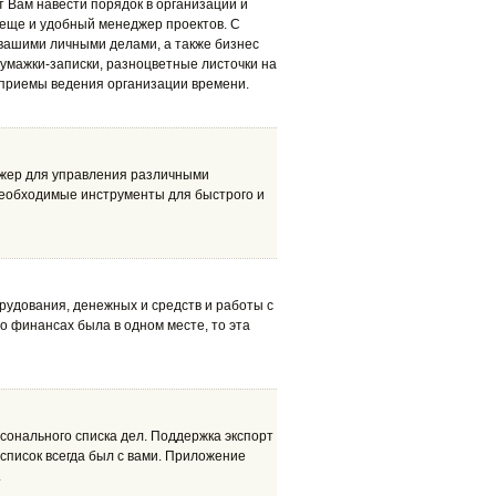
т Вам навести порядок в организации и
 еще и удобный менеджер проектов. С
 вашими личными делами, а также бизнес
умажки-записки, разноцветные листочки на
 приемы ведения организации времени.
жер для управления различными
необходимые инструменты для быстрого и
рудования, денежных и средств и работы с
о финансах была в одном месте, то эта
ерсонального списка дел. Поддержка экспорт
 список всегда был с вами. Приложение
.