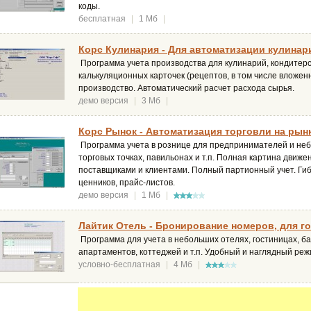
коды.
бесплатная
|
1 Мб
|
Корс Кулинария - Для автоматизации кулинари
Программа учета производства для кулинарий, кондитерск
калькуляционных карточек (рецептов, в том числе вложен
производство. Автоматический расчет расхода сырья.
демо версия
|
3 Мб
|
Корс Рынок - Автоматизация торговли на рынк
Программа учета в рознице для предпринимателей и небо
торговых точках, павильонах и т.п. Полная картина движе
поставщиками и клиентами. Полный партионный учет. Ги
ценников, прайс-листов.
демо версия
|
1 Мб
|
Лайтик Отель - Бронирование номеров, для го
Программа для учета в небольших отелях, гостиницах, ба
апартаментов, коттеджей и т.п. Удобный и наглядный ре
условно-бесплатная
|
4 Мб
|