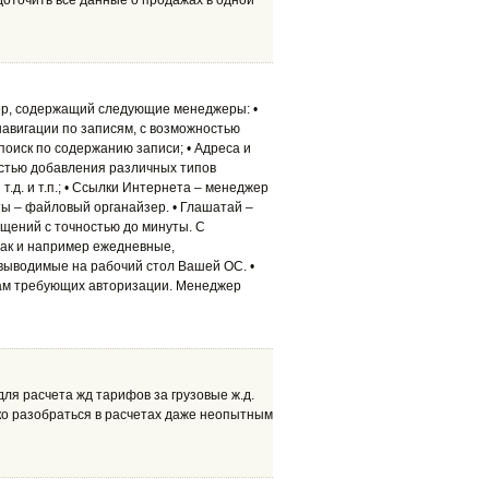
доточить все данные о продажах в одной
ер, содержащий следующие менеджеры: •
навигации по записям, с возможностью
 поиск по содержанию записи; • Адреса и
остью добавления различных типов
т.д. и т.п.; • Ссылки Интернета – менеджер
ты – файловый органайзер. • Глашатай –
ений с точностью до минуты. С
так и например ежедневные,
ыводимые на рабочий стол Вашей ОС. •
мам требующих авторизации. Менеджер
ля расчета жд тарифов за грузовые ж.д.
ко разобраться в расчетах даже неопытным