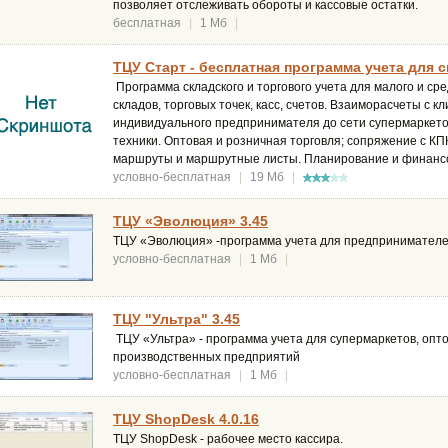
позволяет отслеживать обороты и кассовые остатки.
бесплатная
|
1 Мб
|
ТЦУ Старт - бесплатная программа учета для с
Программа складского и торгового учета для малого и ср
складов, торговых точек, касс, счетов. Взаиморасчеты с 
индивидуального предпринимателя до сети супермаркетов
техники. Оптовая и розничная торговля; сопряжение с КПК
маршруты и маршрутные листы. Планирование и финанс
условно-бесплатная
|
19 Мб
|
ТЦУ «Эволюция» 3.45
ТЦУ «Эволюция» -программа учета для предпринимателе
условно-бесплатная
|
1 Мб
|
ТЦУ "Ультра" 3.45
ТЦУ «Ультра» - программа учета для супермаркетов, опто
производственных предприятий
условно-бесплатная
|
1 Мб
|
ТЦУ ShopDesk 4.0.16
ТЦУ ShopDesk - рабочее место кассира.