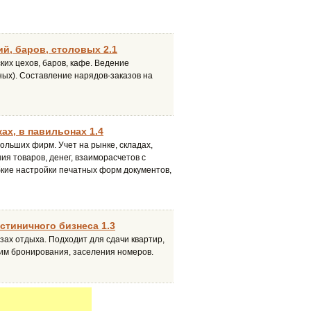
й, баров, столовых 2.1
их цехов, баров, кафе. Ведение
ных). Составление нарядов-заказов на
ах, в павильонах 1.4
льших фирм. Учет на рынке, складах,
ния товаров, денег, взаиморасчетов с
бкие настройки печатных форм документов,
стиничного бизнеса 1.3
зах отдыха. Подходит для сдачи квартир,
жим бронирования, заселения номеров.