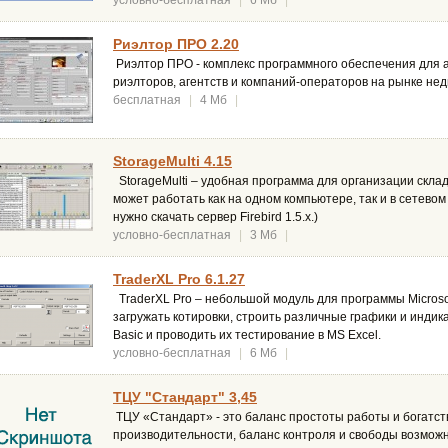
условно-бесплатная
|
6 Мб
|
Риэлтор ПРО 2.20
Риэлтор ПРО - комплекс программного обеспечения для 
риэлторов, агентств и компаний-операторов на рынке не
бесплатная
|
4 Мб
|
StorageMulti 4.15
StorageMulti – удобная программа для организации скла
может работать как на одном компьютере, так и в сетевом
нужно скачать сервер Firebird 1.5.x.)
условно-бесплатная
|
3 Мб
|
TraderXL Pro 6.1.27
TraderXL Pro – небольшой модуль для программы Microsof
загружать котировки, строить различные графики и индик
Basic и проводить их тестирование в MS Excel.
условно-бесплатная
|
6 Мб
|
ТЦУ "Стандарт" 3,45
ТЦУ «Стандарт» - это баланс простоты работы и богатст
производительности, баланс контроля и свободы возмож