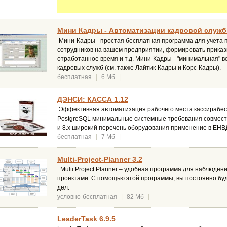
Мини Кадры - Автоматизации кадровой службы
Мини-Кадры - простая бесплатная программа для учета 
сотрудников на вашем предприятии, формировать приказ
отработанное время и т.д. Мини-Кадры - "минимальная" 
кадровых служб (см. также Лайтик-Кадры и Корс-Кадры).
бесплатная
|
6 Мб
|
ДЭНСИ: КАССА 1.12
Эффективная автоматизация рабочего места кассирабес
PostgreSQL минимальные системные требования совмест
и 8.х широкий перечень оборудования применение в ЕНВ
бесплатная
|
7 Мб
|
Multi-Project-Planner 3.2
Multi Project Planner – удобная программа для наблюден
проектами. С помощью этой программы, вы постоянно буд
дел.
условно-бесплатная
|
82 Мб
|
LeaderTask 6.9.5