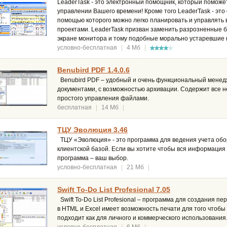
LeaderTask - это электронный помощник, который поможе
управлении Вашего времени! Кроме того LeaderTask - это
помощью которого можно легко планировать и управлять
проектами. LeaderTask призван заменить разрозненные б
экране монитора и тому подобные морально устаревшие
условно-бесплатная
|
4 Мб
|
Benubird PDF 1.4.0.6
Benubird PDF – удобный и очень функциональный менед
документами, с возможностью архивации. Содержит все 
простого управления файлами.
бесплатная
|
14 Мб
|
ТЦУ Эволюция 3.46
ТЦУ «Эволюция» - это программа для ведения учета обо
клиентской базой. Если вы хотите чтобы вся информация 
программа – ваш выбор.
условно-бесплатная
|
21 Мб
|
Swift To-Do List Profesional 7.05
Swift To-Do List Profesional – программа для создания п
в HTML и Excel имеет возможность печати для того чтобы
подходит как для личного и коммерческого использования