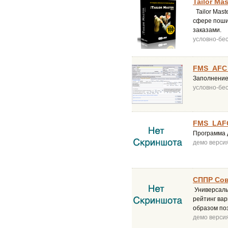
Tailor Mas
Tailor Mast
сфере пошив
заказами.
условно-бе
FMS_AFC 
Заполнение
условно-бе
FMS_LAFC
Программа 
демо верси
СППР Сов
Универсаль
рейтинг ва
образом по
демо верси