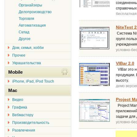
соединенны
Органайзеры
справочных
Делопроизводство
бесплатная
Торговля
Автоматизация
NiteTest 2
Склад
Система Ni
Другое
групп поль
учреждения
Дом, семья, хобби
условно-бе
Прочее
Украшательства
VIBar 2.0
VIBar это 
Mobile
продукции.
высоту.
iPhone, iPad, iPod Touch
демо верси
Mac
Project M
Видео
Project Ma
Графика
приложений 
Вебмастеру
задачи для
условно-бе
Производительность
Развлечения