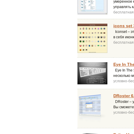
умеренное к
управлять 
бесплатная
icons set 
Iconset – э
в себя икон
бесплатная
Eye In Th
Eye In The 
несколько м
условно-бе
DRoster 6
DRoster – 
Вы сможете 
условно-бе