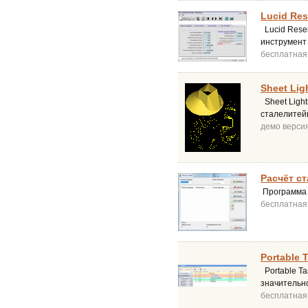
Lucid Res
Lucid Rese
инструмент
бесплатная
Sheet Lig
Sheet Ligh
сталелитейн
демо верси
Расчёт ст
Программа п
бесплатная
Portable T
Portable Ta
значительно
бесплатная