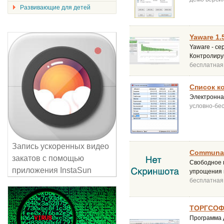
Развивающие для детей
Yaware 1.
Yaware - се
Контролиру
бесплатная
Список ко
Электронна
условно-бе
Запись ускоренных видео
Communa 
закатов с помощью
Свободное 
приложения InstaSun
упрощения 
бесплатная
ТОРГСОФТ
Программа д