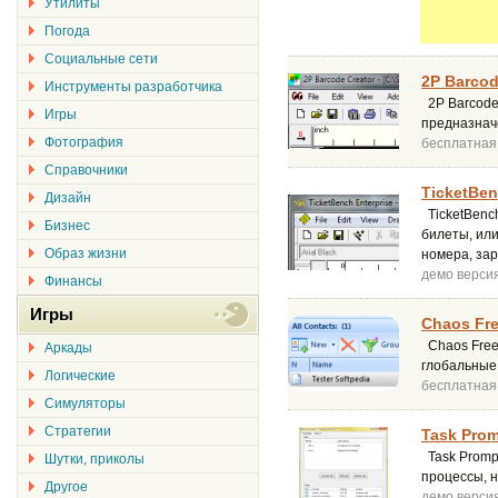
Утилиты
Погода
Социальные сети
2P Barcod
Инструменты разработчика
2P Barcode 
Игры
предназнач
Фотография
бесплатная
Справочники
TicketBen
Дизайн
TicketBench
Бизнес
билеты, или
Образ жизни
номера, за
демо верси
Финансы
Игры
Chaos Fre
Chaos Free 
Аркады
глобальные
Логические
бесплатная
Симуляторы
Стратегии
Task Prom
Task Promp
Шутки, приколы
процессы, 
Другое
демо верси