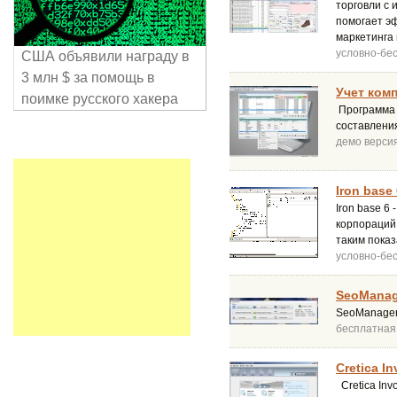
торговли с
помогает э
маркетинга 
условно-бе
США объявили награду в
3 млн $ за помощь в
Учет ком
поимке русского хакера
Программа д
составлени
демо верси
Iron base 
Iron base 6
корпораций
таким показ
условно-бе
SeoManag
SeoManager 
бесплатная
Cretica In
Cretica Inv