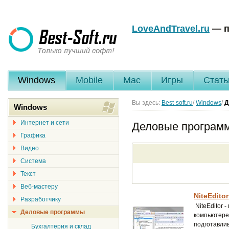
LoveAndTravel.ru
— п
Windows
Mobile
Mac
Игры
Стать
Вы здесь:
Best-soft.ru
/
Windows
/
Д
Windows
Интернет и сети
Деловые програм
Графика
Видео
Система
Текст
Веб-мастеру
NiteEditor
Разработчику
NiteEditor 
Деловые программы
компьютере
подготавли
Бухгалтерия и склад