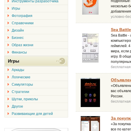
подробные 
Инструменты разработчика
несколько б
Игры
добавления 
Фотография
условно-бе
Справочники
Sea Battle
Дизайн
Sea Battle 
Бизнес
компьютером
Образ жизни
геймплей. 4
мира, если 
Финансы
игру. В общ
Игры
популярных 
бесплатная
Аркады
Логические
Объявлен
Симуляторы
«Объявлени
вас объявле
Стратегии
России.
Шутки, приколы
бесплатная
Другое
Развивающие для детей
За покупк
«За покупка
все по кате