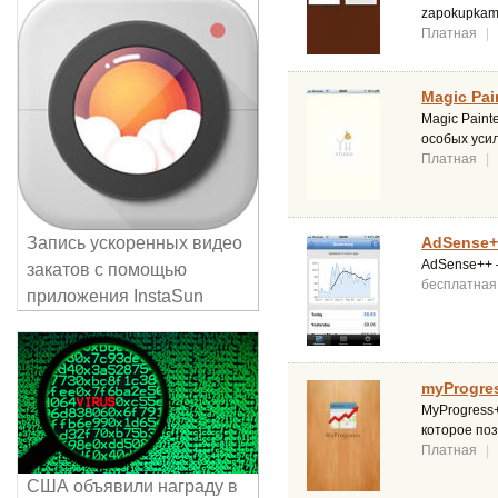
zapokupkami
Платная
|
Magic Pain
Magic Paint
особых усил
Платная
|
Запись ускоренных видео
AdSense+
AdSense++ 
закатов с помощью
бесплатная
приложения InstaSun
myProgres
MyProgress+
которое по
Платная
|
США объявили награду в