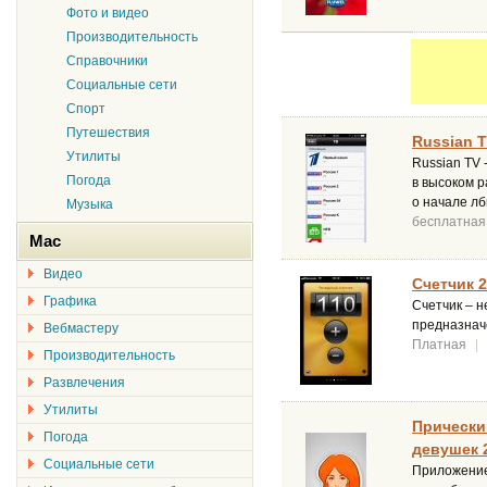
Фото и видео
Производительность
Справочники
Социальные сети
Спорт
Путешествия
Russian T
Утилиты
Russian TV 
Погода
в высоком 
о начале л
Музыка
бесплатная
Mac
Видео
Счетчик 2
Графика
Счетчик – 
предназначе
Вебмастеру
Платная
|
Производительность
Развлечения
Утилиты
Прически
Погода
девушек 2
Социальные сети
Приложение