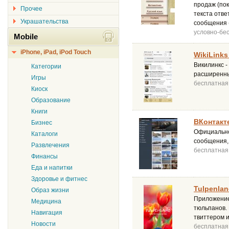
продаж (пок
Прочее
текста отв
Украшательства
сообщения 
условно-бе
Mobile
iPhone, iPad, iPod Touch
WikiLinks
Викилинкс -
Категории
расширенным
Игры
бесплатная
Киоск
Образование
Книги
ВКонтакте
Бизнес
Официально
Каталоги
сообщения, 
Развлечения
бесплатная
Финансы
Еда и напитки
Здоровье и фитнес
Tulpenlan
Образ жизни
Приложение
Медицина
тюльпанов.
Навигация
твиттером 
Новости
бесплатная