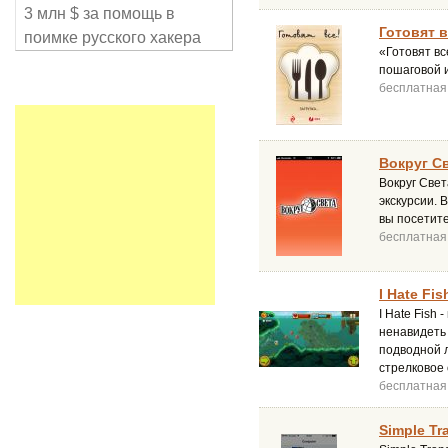
3 млн $ за помощь в
Готовят в
поимке русского хакера
«Готовят вс
пошаговой 
бесплатная
Вокруг Св
Вокруг Све
экскурсии.
вы посетите
бесплатная
I Hate Fis
I Hate Fish
ненавидеть 
подводной л
стрелковое
бесплатная
Simple Tra