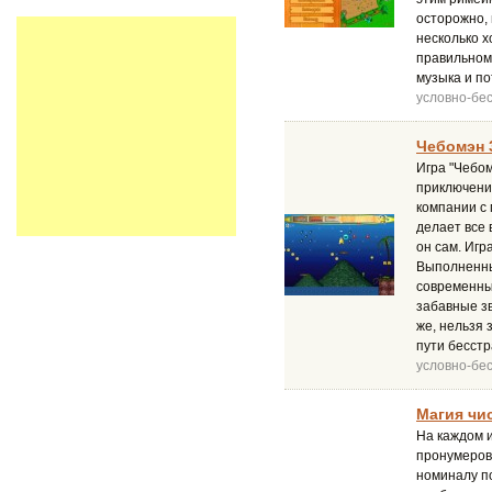
осторожно,
несколько х
правильном
музыка и п
условно-бе
Чебомэн 
Игра "Чебом
приключений
компании с
делает все 
он сам. Игр
Выполненны
современны
забавные зв
же, нельзя 
пути бесст
условно-бе
Магия чис
На каждом и
пронумеров
номиналу по