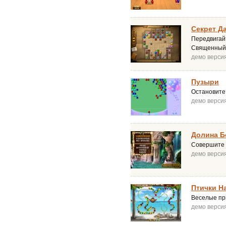
Секрет Д
Передвигай
Священный 
демо верси
Пузыри
Остановите
демо верси
Долина Б
Совершите 
демо верси
Птички Н
Веселые пр
демо верси