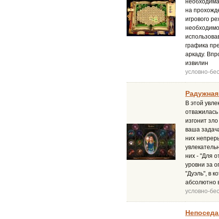
необходима 
на прохожд
игрового ре
необходимо 
использовав
графика пр
аркаду. Вп
извилин
условно-бе
Радужная 
В этой увл
отважилась 
изгонит зло
ваша задача
них непреры
увлекательн
них - "Для 
уровни за 
"Дуэль", в 
абсолютно в
условно-бе
Непоседа 