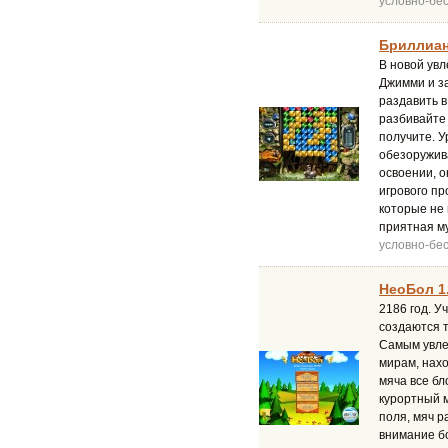
условно-бе
Бриллиан
В новой увл
Джимми и за
раздавить в
разбивайте 
получите. У
обезоружив
освоении, о
игрового пр
которые не 
приятная м
условно-бе
НеоБол 1
2186 год. У
создаются т
Самым увле
мирам, нах
мяча все бл
курортный м
поля, мяч р
внимание бо