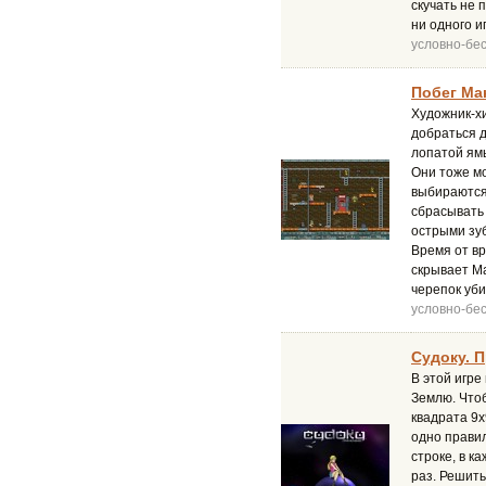
скучать не
ни одного и
условно-бе
Побег Мак
Художник-х
добраться д
лопатой ямы
Они тоже мо
выбираются.
сбрасывать
острыми зуб
Время от вр
скрывает Ма
черепок уби
условно-бе
Судоку. 
В этой игре
Землю. Чтоб
квадрата 9x
одно правил
строке, в к
раз. Решить