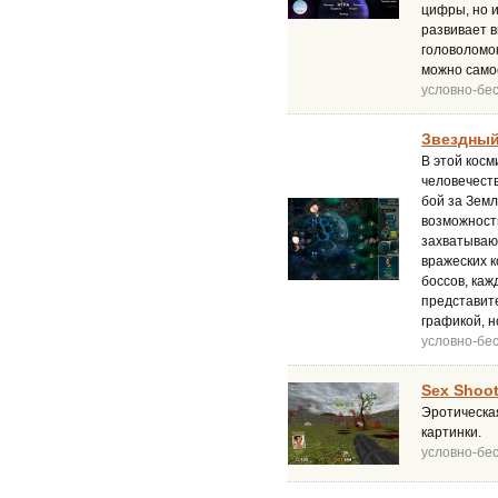
цифры, но и
развивает 
головоломок
можно само
условно-бе
Звездный 
В этой косм
человечеств
бой за Земл
возможности
захватываю
вражеских к
боссов, каж
представит
графикой, 
условно-бе
Sex Shoot
Эротическая
картинки.
условно-бе