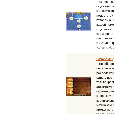
Эта веселая
Однажды он
конструктор
недостаток
котором он 
вашей помо
Сделать это
времени, то
мышление и
красочная 
условно-бе
Стрелки 
В новой лог
интеллекту
расположены
одного цвет
только крас
автоматиче
стрелки, м
которые ун
вертикальны
можно комб
предусмотр