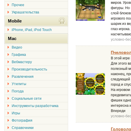
миров. Уро
Прочее
фигуры. Но 
Украшательства
слой блоков
игрового по
Mobile
шарик из ви
глаз игрока
iPhone, iPad, iPod Touch
насчитывающ
Mac
условно-бе
Видео
Пчеловол
Графика
В этой игре
Вебмастеру
Для этого в
полезный ме
Производительность
наконец, пр
Развлечения
следующей 
Утилиты
город и спу
На игровом
Погода
предевигать
Социальные сети
фишек одно
интересна 
Инструменты разработчика
Впереди
Игры
условно-бе
Фотография
Справочники
Головоло