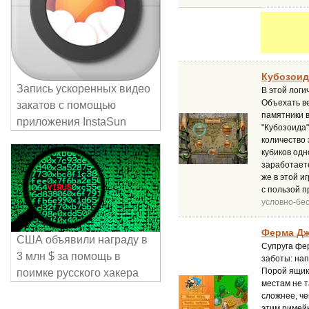
Кубозоид
Запись ускоренных видео
В этой логи
Объехать ве
закатов с помощью
памятники в
приложения InstaSun
"Кубозоида
количество 
кубиков одн
заработаете
же в этой и
с пользой п
условно-бе
Ферма Дж
США объявили награду в
Супруга фер
3 млн $ за помощь в
заботы: нап
Порой ящики
поимке русского хакера
местам не т
сложнее, че
этим римей