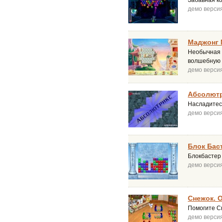
Забавная ко
демо верси
Маджонг 
Необычная 
волшебную 
демо верси
Абсолют
Насладитесь
демо верси
Блок Бас
Блокбастер 
демо верси
Снежок. 
Помогите Сн
демо верси