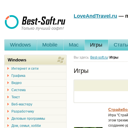
LoveAndTravel.ru
— п
Windows
Mobile
Mac
Игры
Стать
Вы здесь:
Best-soft.ru
/
Игры
Windows
Интернет и сети
Игры
Графика
Видео
Система
Текст
Веб-мастеру
Страйкбо
Разработчику
Игра "Страй
Деловые программы
этом трехме
созданию ур
Дом, семья, хобби