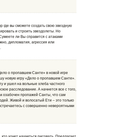
р где вы сможете создать свою звездную
тировать и строить звездолеты. Но
 Сумеете ли Вы справится с атаками
но, дипломатия, агрессия или
.
Дело о пропавшем Санте» в новой игре
шу новую игру «Дело о пропавшем Санте».
ту и ушел на вольные хлеба частного
кое расследование. А начнется все с того,
так озабочен пропажей Санты, что сам
дей. Живой и волосатый Ети – это только
овстречаетесь с совершенно невероятными
 кто хочет научиться рисовать. Предлагает