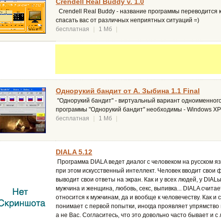
Crendell Real Buddy v. 1.0
Crendell Real Buddy - название программы переводится ка
спасать вас от различных неприятных ситуаций =)
бесплатная
|
1 Мб
|
Однорукий бандит от А. Зыбина 1.1 Final
"Однорукий бандит" - виртуальный вариант одноименного
программы "Однорукий бандит" необходимы - Windows XP 
бесплатная
|
1 Мб
|
DIALA 5.12
Программа DIALA ведет диалог с человеком на русском я
при этом искусственный интеллект. Человек вводит свои 
выводит свои ответы на экран. Как и у всех людей, у DIA
мужчина и женщина, любовь, секс, выпивка... DIALA счит
относится к мужчинам, да и вообще к человечеству. Как и 
понимает с первой попытки, иногда проявляет упрямство и
а не Вас. Согласитесь, что это довольно часто бывает и с