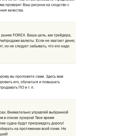
ма проверит Ваш рисунок на сходство с
ния качества.
 рынке FOREX. Ваша цель, как трейдера,
ли/продажи валюты. Если не хватает денег,
т, но не следует забывать, что его надо
орому вы проложите сами. Здесь вам
ровать его, обучаться и повышать
родавать ПО и т. п.
рах. Внимательно управляй выбранной
м в списке лузеров! Твое время
гие судна будут преграждать дорогу!
обирать на протяжении всей гонки. Не
чший!