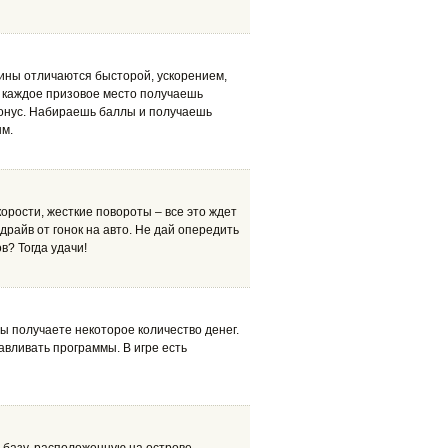
шины отличаются бысторой, ускорением,
а каждое призовое место получаешь
бонус. Набираешь баллы и получаешь
ым.
рости, жесткие повороты – все это ждет
драйв от гонок на авто. Не дай опередить
в? Тогда удачи!
ы получаете некоторое количество денег.
авливать программы. В игре есть