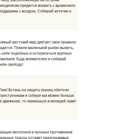
 базу, расположенную на острове
риодически придется воевать с вражеского
поддержка с воздуха. Собирай аптечки и
омный жестокий мир диктует свои правила:
падется. Помоги маленькой рыбке выжить,
ь себе подобных и остерегаться крупных
 мальков. Будь внимателен и собирай
ебе свободу!
Раю! Встань на защиту границ обители
 преступникам и собери как можно больше
е движение, то окажешься в кипящей лаве!
ающих мотогонок и грозных противников
мальные трассы оставят неизгладимые