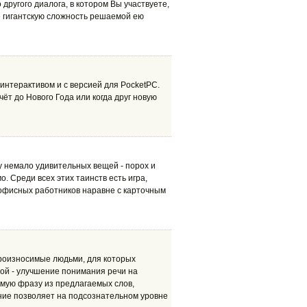
 другого диалога, в котором Вы участвуете,
те гигантскую сложность решаемой ею
интерактивом и с версией для PocketPC.
чёт до Нового Года или когда друг новую
немало удивительных вещей - порох и
. Среди всех этих таинств есть игра,
 офисных работников наравне с карточным
произносимые людьми, для которых
мой - улучшение понимания речи на
имую фразу из предлагаемых слов,
ание позволяет на подсознательном уровне