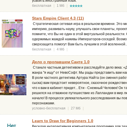
усвоить иностранный язык.
бесплатная
|
1 Мб
|
Stars Empire Client 4.3 (11)
Стратегическая сетевая игра в реальном времени. Это ми
империю, развивать науку, улучшать свои планеты, проек
помните, что Вы не один в этой виртуальной реальности.
одержимых жаждой наживы Императоров-соседей. Возмож
сверхзащита помогут Вам быть лучшим в этой вселенной..
бесплатная
|
4 Мб
|
Дело о пропавшем Санте 1.0
Станьте частным детективом и расследуйте дело века: «
жанра "я ищу" от НевоСофт. Мы рады представить вам на
В роли частного детектива Артура Найта (он сменил рабо
сыска) вам предстоит невероятное, сказочное рождественс
что к вам в кабинет придет... Ети - Снежный Человек! Он 
решился на отважное путешествие из Лапландии в мир лю
начало! В процессе увлекательного расследования вы п
персонажами.
условно-бесплатная
|
27 Мб
|
Learn to Draw for Beginners 1.0
Веселая интерактивная компьютерная программа для тех,