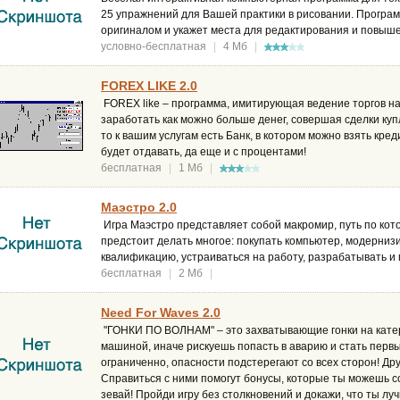
25 упражнений для Вашей практики в рисовании. Програм
оригиналом и укажет места для редактирования и повыше
условно-бесплатная
|
4 Мб
|
FOREX LIKE 2.0
FOREX like – программа, имитирующая ведение торгов на
заработать как можно больше денег, совершая сделки куп
то к вашим услугам есть Банк, в котором можно взять креди
будет отдавать, да еще и с процентами!
бесплатная
|
1 Мб
|
Маэстро 2.0
Игра Маэстро представляет собой макромир, путь по кот
предстоит делать многое: покупать компьютер, модернизи
квалификацию, устраиваться на работу, разрабатывать и п
бесплатная
|
2 Мб
|
Need For Waves 2.0
"ГОНКИ ПО ВОЛНАМ" – это захватывающие гонки на кате
машиной, иначе рискуешь попасть в аварию и стать первы
ограниченно, опасности подстерегают со всех сторон! Дру
Справиться с ними помогут бонусы, которые ты можешь с
зевай! Пройди игру без столкновений и докажи, что ты лу