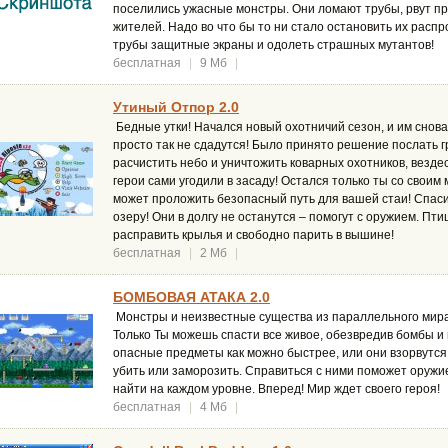
поселились ужасные монстры. Они ломают трубы, рвут пр
жителей. Надо во что бы то ни стало остановить их распр
трубы защитные экраны и одолеть страшных мутантов!
бесплатная
|
9 Мб
|
Утиный Отпор 2.0
Бедные утки! Начался новый охотничий сезон, и им снова 
просто так не сдадутся! Было принято решение послать г
расчистить небо и уничтожить коварных охотников, везд
герои сами угодили в засаду! Остался только ты со свои
может проложить безопасный путь для вашей стаи! Спаси
озеру! Они в долгу не останутся – помогут с оружием. Пт
расправить крылья и свободно парить в вышине!
бесплатная
|
2 Мб
|
БОМБОВАЯ АТАКА 2.0
Монстры и неизвестные существа из параллельного мира
Только Ты можешь спасти все живое, обезвредив бомбы и
опасные предметы как можно быстрее, или они взорвутся
убить или заморозить. Справиться с ними поможет оружи
найти на каждом уровне. Вперед! Мир ждет своего героя!
бесплатная
|
4 Мб
|