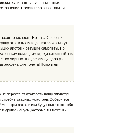
овода, хулиганят и пугают местных
остранение. Помоги герою, поставить на
грозит опасность. Но на сей раз они
руппу отважных бойцов, которые смогут
есущих аистов и ревущие самолеты. Но
м маленьким помощником, единственный, кто
 этих мирных птиц освободи дорогу к
ица рождена для полета! Помоги ей
 не перестают атаковать нашу планету!
 истребив ужасных монстров. Собери все
! Монстры-захватчики будут пытаться тебя
е и другие бонусы, которые ты можешь