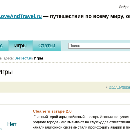
Добро
LoveAndTravel.ru
— путешествия по всему миру, о
c
Игры
Статьи
ы здесь:
Best-soft.ru
/
Игры
Игры
предыдуща
Сleaners scrape 2.0
Главный герой игры, забавный слесарь Иваныч, получает
родного города - его вызывают на службу для ответственн
канализационной системе стали происходить аварии и по