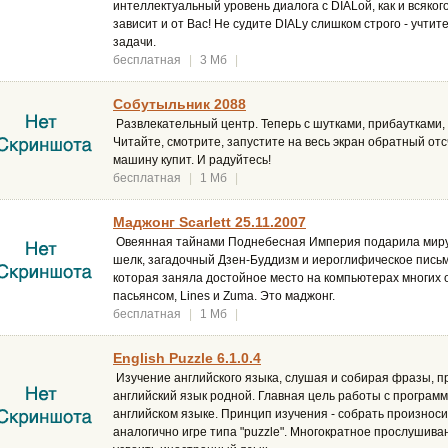
интеллектуальный уровень диалога с DIALой, как и всякого
зависит и от Вас! Не судите DIALу слишком строго - учти
задачи.
бесплатная
|
3 Мб
|
Собутыльник 2088
Развлекательный центр. Теперь с шутками, прибаутками, 
Читайте, смотрите, запустите на весь экран обратный отс
машину купит. И радуйтесь!
бесплатная
|
1 Мб
|
Маджонг Scarlett 25.11.2007
Овеянная тайнами Поднебесная Империя подарила миру 
шелк, загадочный Дзен-Буддизм и иероглифическое письмо
которая заняла достойное место на компьютерах многих
пасьянсом, Lines и Zuma. Это маджонг.
бесплатная
|
1 Мб
|
English Puzzle 6.1.0.4
Изучение английского языка, слушая и собирая фразы, 
английский язык родной. Главная цель работы с програм
английском языке. Принцип изучения - собрать произнос
аналогично игре типа "puzzle". Многократное прослушив