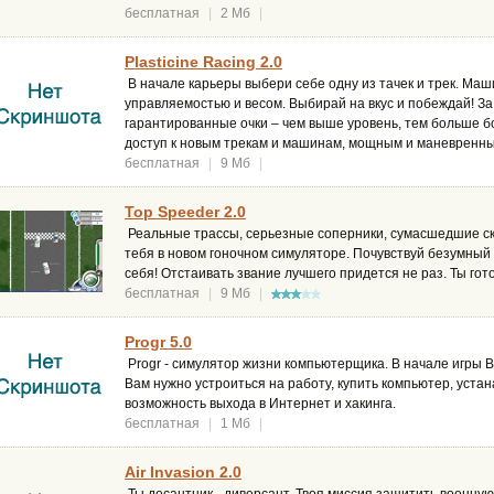
бесплатная
|
2 Мб
|
Plasticine Racing 2.0
В начале карьеры выбери себе одну из тачек и трек. Ма
управляемостью и весом. Выбирай на вкус и побеждай! З
гарантированные очки – чем выше уровень, тем больше 
доступ к новым трекам и машинам, мощным и маневренн
бесплатная
|
9 Мб
|
Top Speeder 2.0
Реальные трассы, серьезные соперники, сумасшедшие ско
тебя в новом гоночном симуляторе. Почувствуй безумный 
себя! Отстаивать звание лучшего придется не раз. Ты гото
бесплатная
|
9 Мб
|
Progr 5.0
Progr - симулятор жизни компьютерщика. В начале игры В
Вам нужно устроиться на работу, купить компьютер, устан
возможность выхода в Интернет и хакинга.
бесплатная
|
1 Мб
|
Air Invasion 2.0