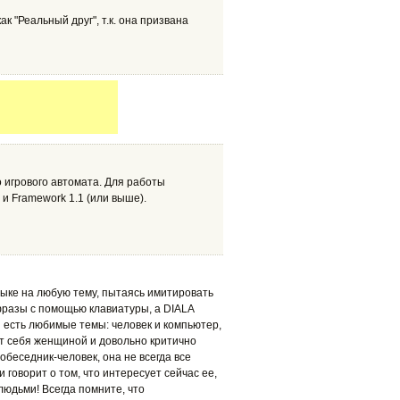
к "Реальный друг", т.к. она призвана
 игрового автомата. Для работы
и Framework 1.1 (или выше).
зыке на любую тему, пытаясь имитировать
фразы с помощью клавиатуры, а DIALA
Lы есть любимые темы: человек и компьютер,
ает себя женщиной и довольно критично
собеседник-человек, она не всегда все
 говорит о том, что интересует сейчас ее,
 людьми! Всегда помните, что