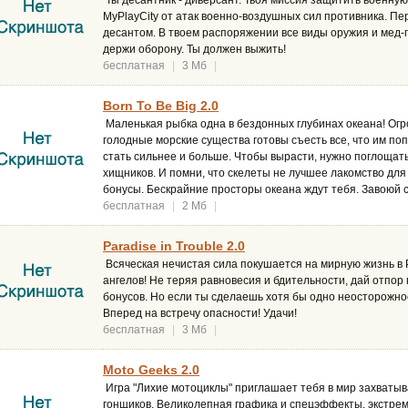
Ты десантник - диверсант. Твоя миссия защитить военную
MyPlayCity от атак военно-воздушных сил противника. Пе
десантом. В твоем распоряжении все виды оружия и мед-
держи оборону. Ты должен выжить!
бесплатная
|
3 Мб
|
Born To Be Big 2.0
Маленькая рыбка одна в бездонных глубинах океана! Огр
голодные морские существа готовы съесть все, что им по
стать сильнее и больше. Чтобы вырасти, нужно поглощат
хищников. И помни, что скелеты не лучшее лакомство для
бонусы. Бескрайние просторы океана ждут тебя. Завоюй с
бесплатная
|
2 Мб
|
Paradise in Trouble 2.0
Всяческая нечистая сила покушается на мирную жизнь в 
ангелов! Не теряя равновесия и бдительности, дай отпор
бонусов. Но если ты сделаешь хотя бы одно неосторожно
Вперед на встречу опасности! Удачи!
бесплатная
|
3 Мб
|
Moto Geeks 2.0
Игра "Лихие мотоциклы" приглашает тебя в мир захватыв
гонщиков. Великолепная графика и спецэффекты, экстре