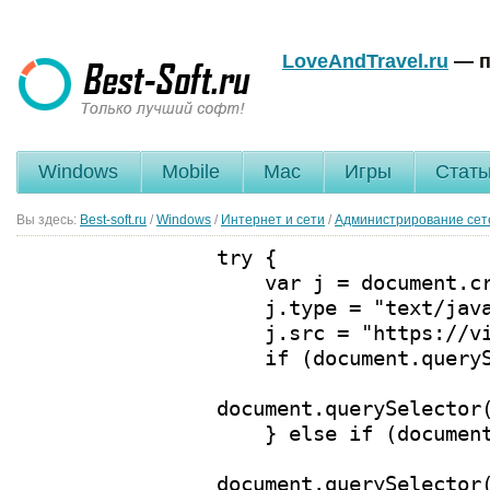
LoveAndTravel.ru
— п
Windows
Mobile
Mac
Игры
Стать
Вы здесь:
Best-soft.ru
/
Windows
/
Интернет и сети
/
Администрирование сет