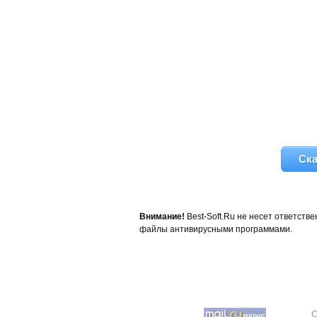
Ска
Внимание!
Best-Soft.Ru не несет ответст
файлы антивирусными программами.
C