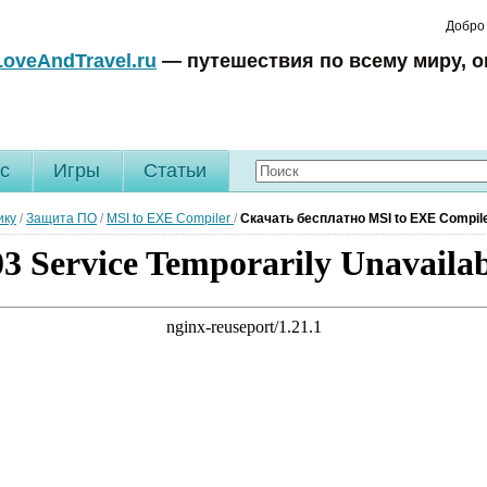
Добро
LoveAndTravel.ru
— путешествия по всему миру, о
c
Игры
Статьи
ику
/
Защита ПО
/
MSI to EXE Compiler
/
Скачать бесплатно MSI to EXE Compiler