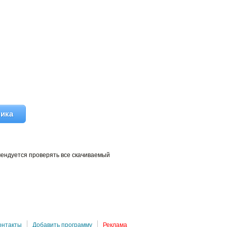
чика
мендуется проверять все скачиваемый
онтакты
Добавить программу
Реклама