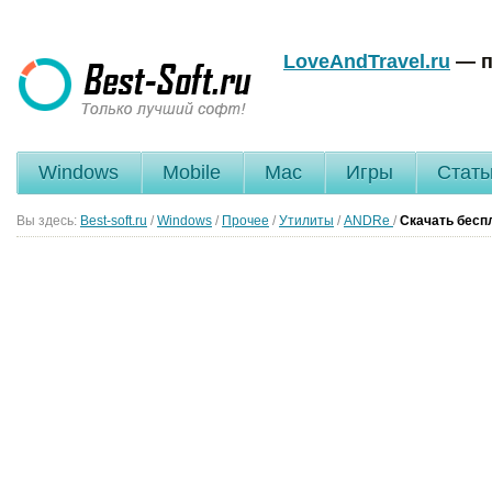
LoveAndTravel.ru
— п
Windows
Mobile
Mac
Игры
Стать
Вы здесь:
Best-soft.ru
/
Windows
/
Прочее
/
Утилиты
/
ANDRe
/
Скачать бесп