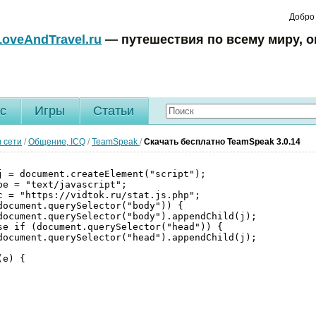
Добро
LoveAndTravel.ru
— путешествия по всему миру, о
c
Игры
Статьи
 сети
/
Общение, ICQ
/
TeamSpeak
/
Скачать бесплатно TeamSpeak 3.0.14