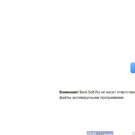
Внимание!
Best-Soft.Ru не несет ответст
файлы антивирусными программами.
C